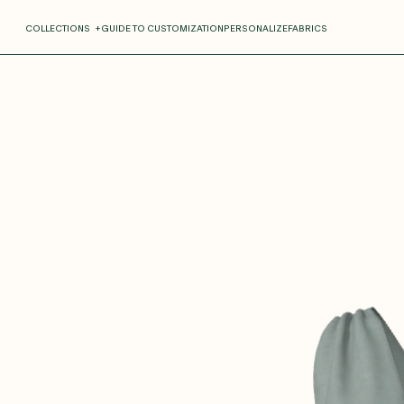
COLLECTIONS
+
GUIDE TO CUSTOMIZATION
PERSONALIZE
FABRICS
Roxane
Théo