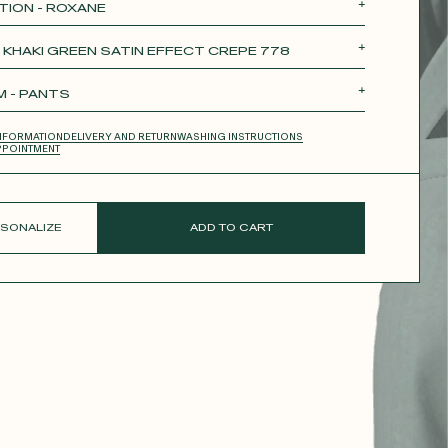
TION - ROXANE
e
Théodora
Tina
Thérèse
Robertha
- KHAKI GREEN SATIN EFFECT CREPE 778
 - PANTS
 SKIRT
LONG SKIRT
PANTS
SHORTS
NFORMATION
DELIVERY AND RETURN
WASHING INSTRUCTIONS
PPOINTMENT
SONALIZE
ADD TO CART