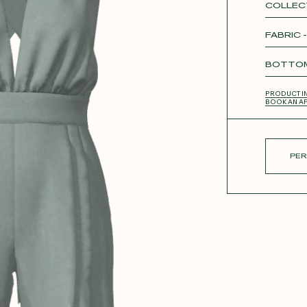
COLLEC
Roxan
FABRIC 
Unique
ue
BOTTOM
SHORT
PRODUCT I
BOOK AN A
PER