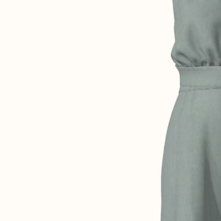
Robertha
Uniq