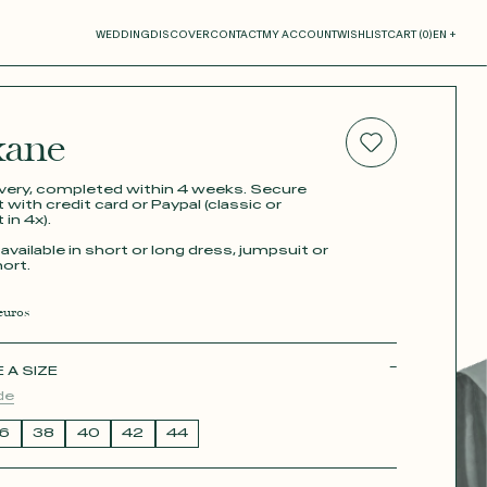
our cart
WEDDING
DISCOVER
CONTACT
MY ACCOUNT
WISHLIST
CART (
0
)
EN +
ane
R CART IS EMPTY
ivery, completed within 4 weeks. Secure
with credit card or Paypal (classic or
in 4x).
available in short or long dress, jumpsuit or
ort.
uros
Thérèse
A SIZE
de
6
38
40
42
44