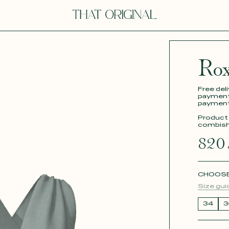
Y
Rox
YOU
Free del
payment 
payment 
Product 
combish
820
e
dora
Tina
CHOOSE 
Size gui
34
3