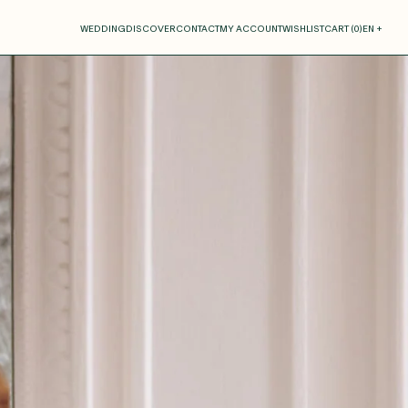
our cart
WEDDING
DISCOVER
CONTACT
MY ACCOUNT
WISHLIST
CART (
0
)
EN +
R CART IS EMPTY
Thérèse