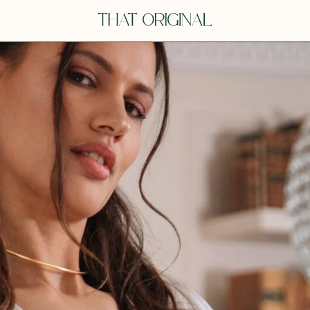
Y
YOU
dora
Tina