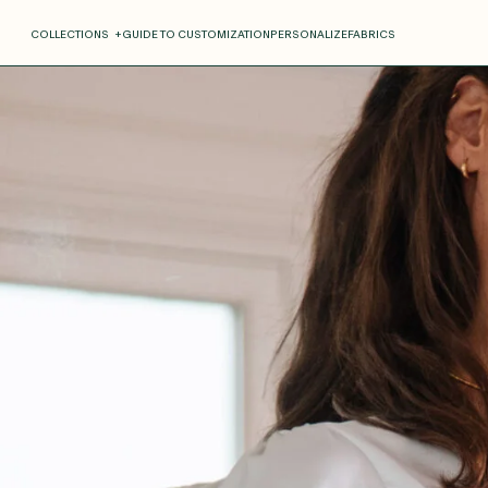
COLLECTIONS
+
GUIDE TO CUSTOMIZATION
PERSONALIZE
FABRICS
Roxane
Théo