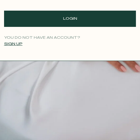
LOGIN
YOU DO NOT HAVE AN ACCOUNT?
SIGN UP
CONTACT@T