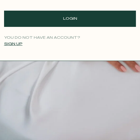
LOGIN
YOU DO NOT HAVE AN ACCOUNT?
SIGN UP
CONTACT@T