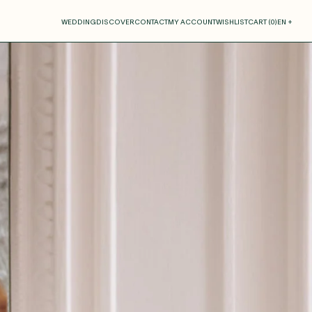
our cart
WEDDING
DISCOVER
CONTACT
MY ACCOUNT
WISHLIST
CART (
0
)
EN +
R CART IS EMPTY
Thérèse