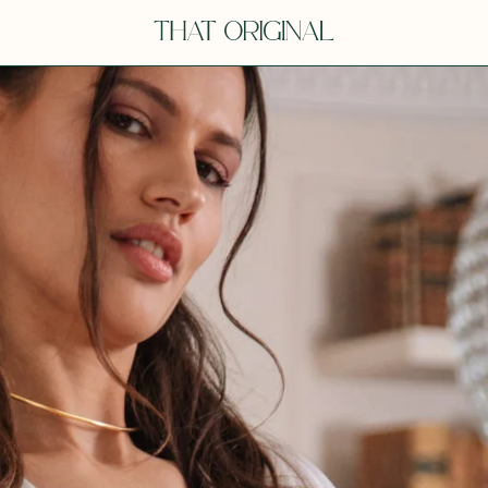
Y
YOU
dora
Tina