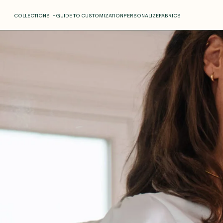
COLLECTIONS
+
GUIDE TO CUSTOMIZATION
PERSONALIZE
FABRICS
Roxane
Théo