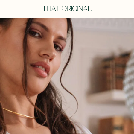
Y
YOU
dora
Tina