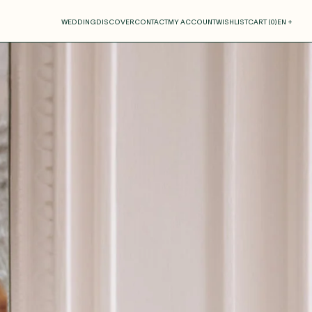
our cart
WEDDING
DISCOVER
CONTACT
MY ACCOUNT
WISHLIST
CART (
0
)
EN +
R CART IS EMPTY
Thérèse