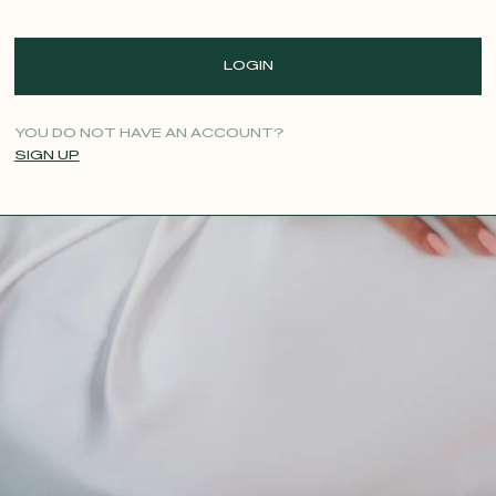
LOGIN
YOU DO NOT HAVE AN ACCOUNT?
SIGN UP
CONTACT@T