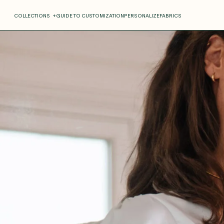
COLLECTIONS
+
GUIDE TO CUSTOMIZATION
PERSONALIZE
FABRICS
Roxane
Théo