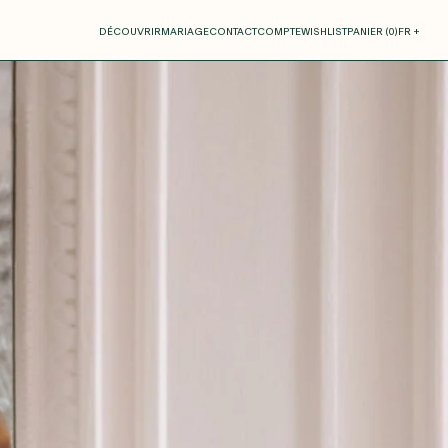
otre panier
DÉCOUVRIR
MARIAGE
CONTACT
COMPTE
WISHLIST
PANIER (
0
)
FR +
RE PANIER EST VIDE
Thérèse