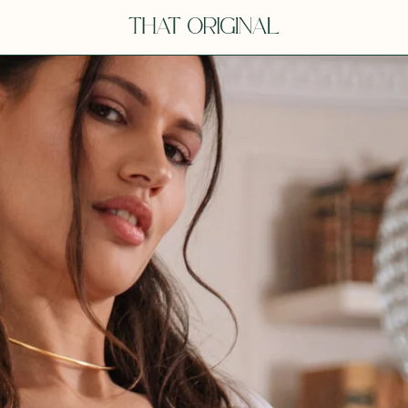
V
VOT
dora
Tina