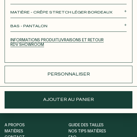
Roxane
Théodora
Tina
Thérèse
MATIÈRE - CRÊPE STRETCH LÉGER BORDEAUX
Robertha
Unique
BAS - PANTALON
JUPE LONGUE
JUPE COURTE
PANTALON
INFORMATIONS PRODUIT
LIVRAISONS ET RETOUR
SHORT
RDV SHOWROOM
PERSONNALISER
AJOUTER AU PANIER
A PROPOS
GUIDE DES TAILLES
MATIÈRES
NOS TIPS MATIÈRES