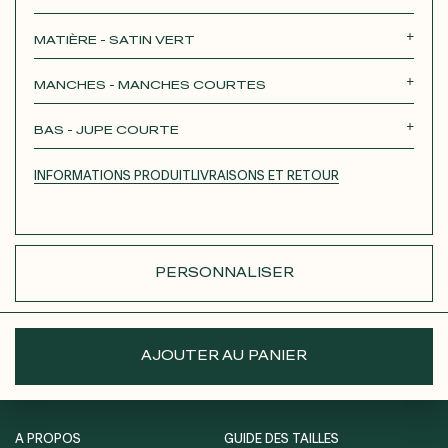
Roxane
Théodora
Tina
Thérèse
MATIÈRE - SATIN VERT
Robertha
Unique
MANCHES - MANCHES COURTES
SANS MANCHES
MANCHES LONGUES
BAS - JUPE COURTE
MANCHES 3/4
MANCHES COURTES
JUPE COURTE
JUPE LONGUE
PANTALON
INFORMATIONS PRODUIT
LIVRAISONS ET RETOUR
SHORT
PERSONNALISER
AJOUTER AU PANIER
A PROPOS
GUIDE DES TAILLES