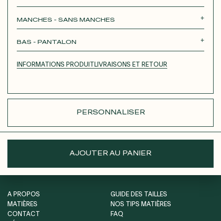
Roxane
Théodora
Tina
Thérèse
MANCHES - SANS MANCHES
Robertha
Unique
SANS MANCHES
MANCHES LONGUES
BAS - PANTALON
MANCHES 3/4
MANCHES COURTES
JUPE COURTE
JUPE LONGUE
PANTALON
INFORMATIONS PRODUIT
LIVRAISONS ET RETOUR
SHORT
PERSONNALISER
AJOUTER AU PANIER
A PROPOS
GUIDE DES TAILLES
MATIÈRES
NOS TIPS MATIÈRES
CONTACT
FAQ