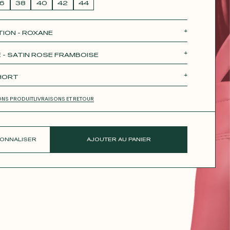
6
38
40
42
44
TION - ROXANE
e
Théodora
Tina
Thérèse
Robertha
 - SATIN ROSE FRAMBOISE
SHORT
COURTE
JUPE LONGUE
PANTALON
SHORT
ONS PRODUIT
LIVRAISONS ET RETOUR
ONNALISER
AJOUTER AU PANIER