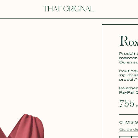
V
Rox
VOT
Produit 
maintena
Ou en s
Haut nou
zip invis
produit"
Paiement
PayPal. 
dora
Tina
755
e
CHOISIS
Guide de