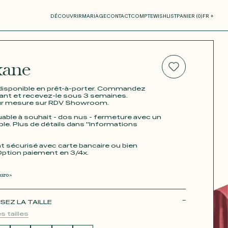
otre panier
DÉCOUVRIR
MARIAGE
CONTACT
COMPTE
WISHLIST
PANIER (
0
)
FR +
ane
RE PANIER EST VIDE
disponible en prêt-à-porter. Commandez
nt et recevez-le sous 3 semaines.
ur mesure sur RDV Showroom.
able à souhait - dos nus - fermeture avec un
ible. Plus de détails dans "Informations
 sécurisé avec carte bancaire ou bien
Option paiement en 3/4x.
Thérèse
uros
SEZ LA TAILLE
s tailles