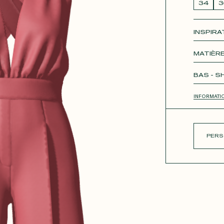
34
3
INSPIRA
ue
Roxan
MATIÈRE
Unique
BAS - 
JUPE 
INFORMATI
PERS