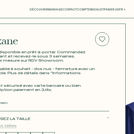
otre panier
DÉCOUVRIR
MARIAGE
CONTACT
COMPTE
WISHLIST
PANIER (
0
)
FR +
ane
RE PANIER EST VIDE
disponible en prêt-à-porter. Commandez
nt et recevez-le sous 3 semaines.
ur mesure sur RDV Showroom.
able à souhait - dos nus - fermeture avec un
ible. Plus de détails dans "Informations
 sécurisé avec carte bancaire ou bien
Option paiement en 3/4x.
Thérèse
uros
SEZ LA TAILLE
s tailles