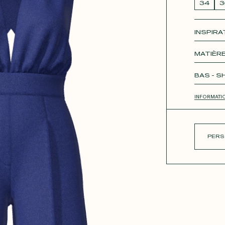
34
3
INSPIRA
ue
Roxan
MATIÈRE
Unique
BAS - 
JUPE 
INFORMATI
PERS