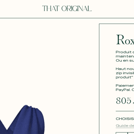
V
Rox
VOT
Produit 
maintena
Ou en s
Haut nou
zip invis
produit"
Paiement
PayPal. 
dora
Tina
805
e
CHOISIS
Guide de