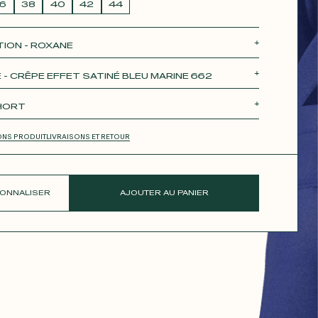
6
38
40
42
44
TION - ROXANE
e
Théodora
Tina
Thérèse
Robertha
 - CRÊPE EFFET SATINÉ BLEU MARINE 662
SHORT
COURTE
JUPE LONGUE
PANTALON
SHORT
ONS PRODUIT
LIVRAISONS ET RETOUR
ONNALISER
AJOUTER AU PANIER