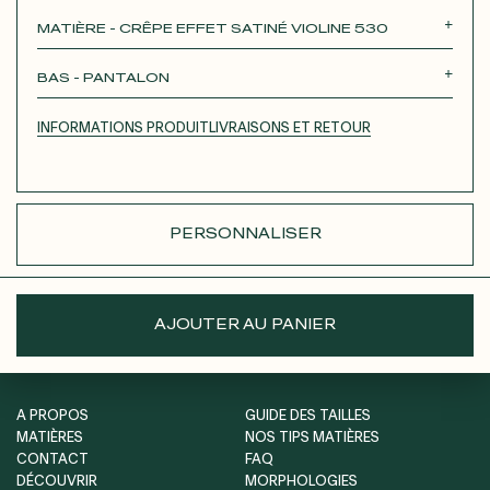
Roxane
Théodora
Tina
Thérèse
MATIÈRE - CRÊPE EFFET SATINÉ VIOLINE 530
Robertha
Unique
BAS - PANTALON
JUPE COURTE
JUPE LONGUE
PANTALON
INFORMATIONS PRODUIT
LIVRAISONS ET RETOUR
SHORT
PERSONNALISER
AJOUTER AU PANIER
A PROPOS
GUIDE DES TAILLES
MATIÈRES
NOS TIPS MATIÈRES
CONTACT
FAQ
DÉCOUVRIR
MORPHOLOGIES