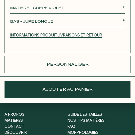
Roxane
Théodora
Tina
Thérèse
MATIÈRE - CRÊPE VIOLET
Robertha
Unique
BAS - JUPE LONGUE
JUPE COURTE
JUPE LONGUE
PANTALON
INFORMATIONS PRODUIT
LIVRAISONS ET RETOUR
SHORT
PERSONNALISER
AJOUTER AU PANIER
A PROPOS
GUIDE DES TAILLES
MATIÈRES
NOS TIPS MATIÈRES
CONTACT
FAQ
DÉCOUVRIR
MORPHOLOGIES