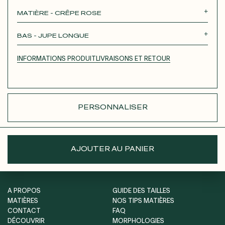
Roxane
Théodora
Tina
Thérèse
MATIÈRE - CRÊPE ROSE
Robertha
Unique
BAS - JUPE LONGUE
JUPE COURTE
JUPE LONGUE
PANTALON
INFORMATIONS PRODUIT
LIVRAISONS ET RETOUR
SHORT
PERSONNALISER
AJOUTER AU PANIER
A PROPOS
GUIDE DES TAILLES
MATIÈRES
NOS TIPS MATIÈRES
CONTACT
FAQ
DÉCOUVRIR
MORPHOLOGIES