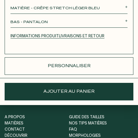
Roxane
Théodora
Tina
Thérèse
MATIÈRE - CRÊPE STRETCH LÉGER BLEU
Robertha
Unique
BAS - PANTALON
JUPE COURTE
JUPE LONGUE
PANTALON
INFORMATIONS PRODUIT
LIVRAISONS ET RETOUR
SHORT
PERSONNALISER
AJOUTER AU PANIER
A PROPOS
GUIDE DES TAILLES
MATIÈRES
NOS TIPS MATIÈRES
CONTACT
FAQ
DÉCOUVRIR
MORPHOLOGIES