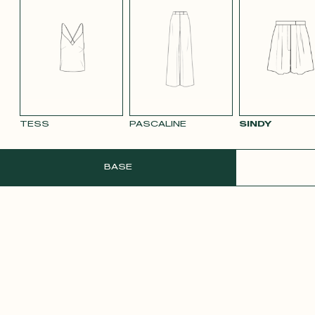
TENCEL LIN
VELOURS
VELOURS
SATIN BLANC
SATIN
BLEU MARINE
LISSE MAUVE
LISSE VIEUX
PÂLE
3332
ROSE 2642
TESS
PASCALINE
SINDY
COMMANDER UN ÉCHANTILLON GRATU
BASE