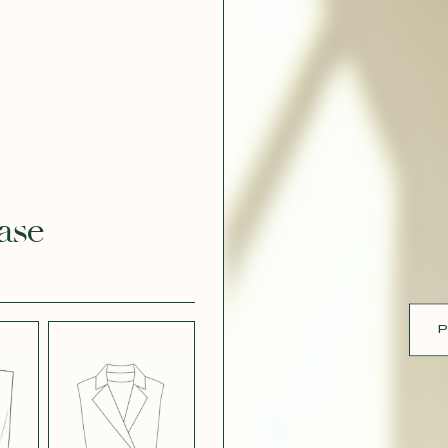
ue
 EFFET
CRÊPE EFFET
É BLANC
SATINÉ BLEU
 308
MARINE 662
ase
 EFFET
CRÊPE EFFET
É PARME
SATINÉ ROUGE
451
P
 ROSE
CRÊPE SATINÉ
BLEU MARINE