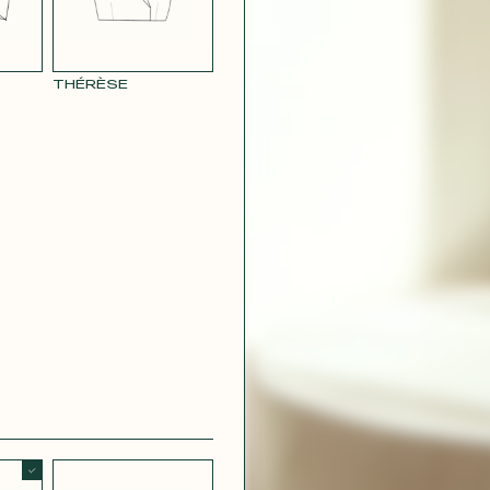
THÉRÈSE
CRÊPE
CH
STRETCH
 BLEU
LÉGER BLEU
MARINE
 VIOLET
RAY POUDRE
CONTACT@T
 ROUGE
SATIN VERT