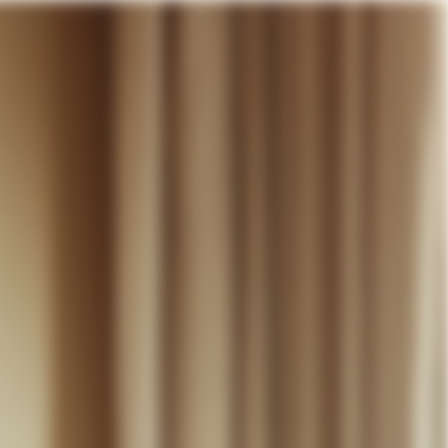
otre panier
DÉCOUVRIR
MARIAGE
CONTACT
COMPTE
WISHLIST
PANIER (
0
)
FR +
RE PANIER EST VIDE
Thérèse