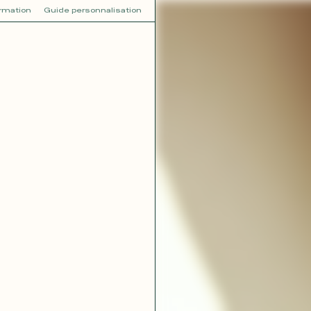
ormation
Guide personnalisation
V
VOT
dora
Tina