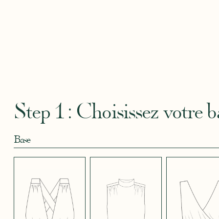
Robertha
Uniq
CRÊPE BLEU
CRÊPE BLEU
CRÊPE CORAIL
CRÊPE DOUCE
CRÊPE
CIEL
MARINE
BLEU
SATIN
CRÈME
Step 1 : Choisissez votre b
Base
CRÊPE EFFET
CRÊPE EFFET
CRÊPE EFFET
CRÊPE EFFET
CRÊPE
SATINÉ BLEU
SATINÉ BLEU
SATINÉ MAUVE
SATINÉ MÛRE
SATIN
NOIR 696
NUIT 663
5123
572
CRÊPE EFFET
CRÊPE EFFET
CRÊPE EFFET
CRÊPE
CRÊPE
SATINÉ ROUGE
SATINÉ VERT
SATINÉ VIOLINE
POUDRE