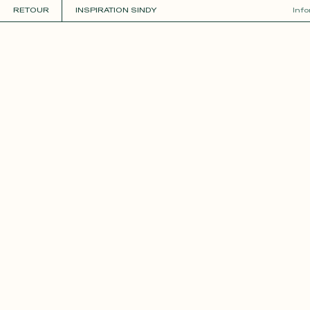
RETOUR
INSPIRATION SINDY
Inf
COLLECTIONS
+
GUIDE DE LA PERSONNALISATION
PERSONNALISER
MATIÈRES
Roxane
Théo