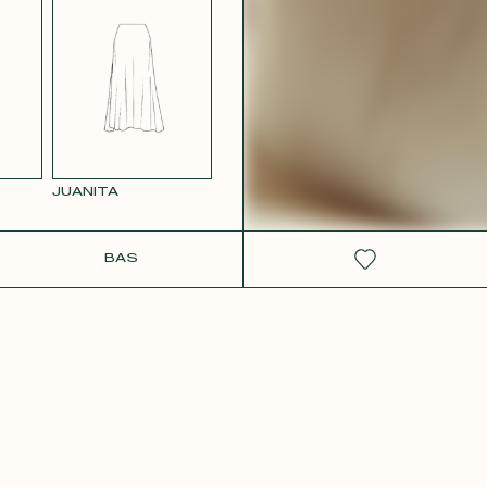
 ROSE
SATIN ROUGE
OISE
JUANITA
IT
RS
VELOURS
BLEU
LISSE GRIS
BAS
D 491
8114
BLANC
SATIN ROSE
PÂLE