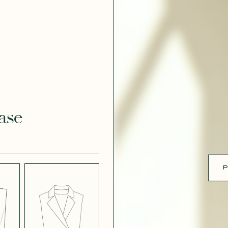
 DOUCE
CRÊPE DOUCE
 102
BLEU
ue
 DOUCE
CRÊPE DOUCE
FUSHIA
VIOLET 544
ase
 EFFET
CRÊPE EFFET
É MAUVE
SATINÉ MÛRE
572
P
 EFFET
CRÊPE
 VIOLINE
POUDRE