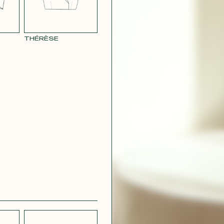
THÉRÈSE
 SATINÉ
CRÊPE
STRETCH
LÉGER BLEU
CRÊPE VERT
CH
MILITAIRE
 VERT
E
CONTACT@T
AUNE
RAY POUDRE
ARDE