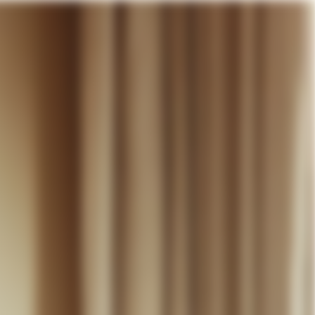
otre panier
DÉCOUVRIR
MARIAGE
CONTACT
COMPTE
WISHLIST
PANIER (
0
)
FR +
RE PANIER EST VIDE
Thérèse