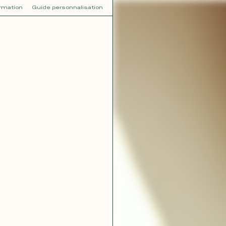
ormation
Guide personnalisation
V
VOT
dora
Tina