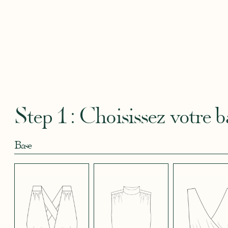
CAMOUFLAGE
CRÊPE BLEU
CRÊPE BLEU
CRÊPE CORAIL
CRÊPE
ROSE
CIEL
MARINE
BLANC
Robertha
Uniq
CRÊPE DOUCE
CRÊPE DOUCE
CRÊPE DOUCE
CRÊPE DOUCE
CRÊPE
BLEU CANARD
BLEU CIEL 644
MAGENTA
NOIR 2
ROSE 
1
FUSHIA 4166
5007
Step 1 : Choisissez votre b
Base
CRÊPE EFFET
CRÊPE EFFET
CRÊPE EFFET
CRÊPE EFFET
CRÊPE
SATINÉ BLANC
SATINÉ BLEU
SATINÉ BLEU
SATINÉ BLEU
SATIN
CRÈME 308
MARINE 662
NOIR 696
NUIT 663
5123
JUPE LONGUE
JUPE COURTE
PANTALON
CRÊPE EFFET
CRÊPE EFFET
CRÊPE EFFET
CRÊPE EFFET
CRÊPE
SATINÉ PARME
SATINÉ ROUGE
SATINÉ ROUGE
SATINÉ VERT
SATINÉ