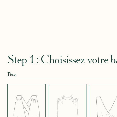
CAMOUFLAGE
CRÊPE BLEU
CRÊPE BLEU
CRÊPE CORAIL
CRÊPE
ROSE
CIEL
MARINE
BLANC
Robertha
Uniq
CRÊPE DOUCE
CRÊPE DOUCE
CRÊPE DOUCE
CRÊPE DOUCE
CRÊPE
BLEU CANARD
BLEU CIEL 644
MAGENTA
NOIR 2
ROSE 
1
FUSHIA 4166
5007
Step 1 : Choisissez votre b
Base
CRÊPE EFFET
CRÊPE EFFET
CRÊPE EFFET
CRÊPE EFFET
CRÊPE
SATINÉ BLANC
SATINÉ BLEU
SATINÉ BLEU
SATINÉ BLEU
SATIN
CRÈME 308
MARINE 662
NOIR 696
NUIT 663
5123
JUPE LONGUE
JUPE COURTE
PANTALON
CRÊPE EFFET
CRÊPE EFFET
CRÊPE EFFET
CRÊPE EFFET
CRÊPE
SATINÉ PARME
SATINÉ ROUGE
SATINÉ ROUGE
SATINÉ VERT
SATINÉ