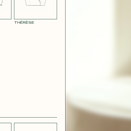
THÉRÈSE
 SATINÉ
CRÊPE
STRETCH
LÉGER BLEU
CRÊPE VERT
CH
MILITAIRE
 VERT
E
CONTACT@T
AUNE
RAY POUDRE
ARDE