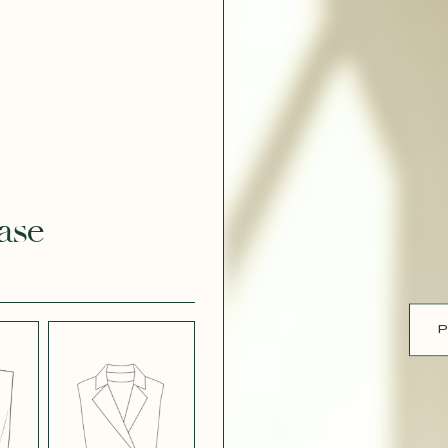
 DOUCE
CRÊPE DOUCE
 102
BLEU
ue
 DOUCE
CRÊPE DOUCE
FUSHIA
VIOLET 544
ase
 EFFET
CRÊPE EFFET
É MAUVE
SATINÉ MÛRE
572
P
 EFFET
CRÊPE
 VIOLINE
POUDRE