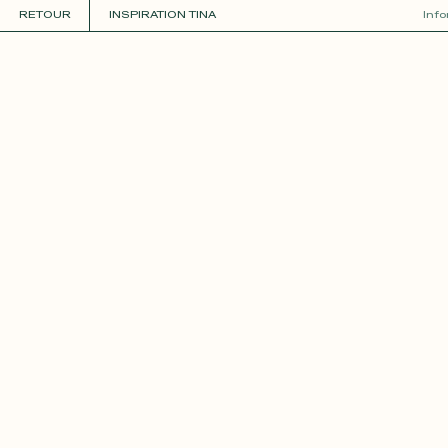
RETOUR
INSPIRATION TINA
Inf
COLLECTIONS
+
GUIDE DE LA PERSONNALISATION
PERSONNALISER
MATIÈRES
Roxane
Théo