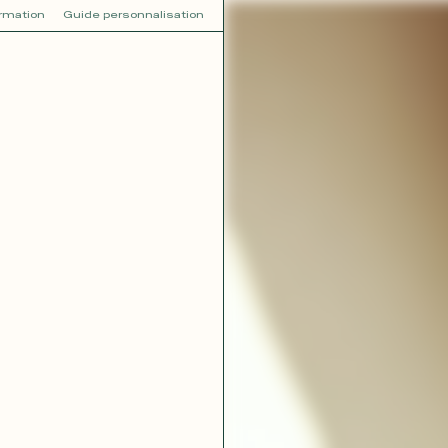
ormation
Guide personnalisation
V
VOT
dora
Tina