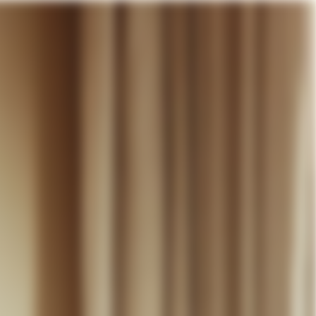
otre panier
DÉCOUVRIR
MARIAGE
CONTACT
COMPTE
WISHLIST
PANIER (
0
)
FR +
RE PANIER EST VIDE
Thérèse