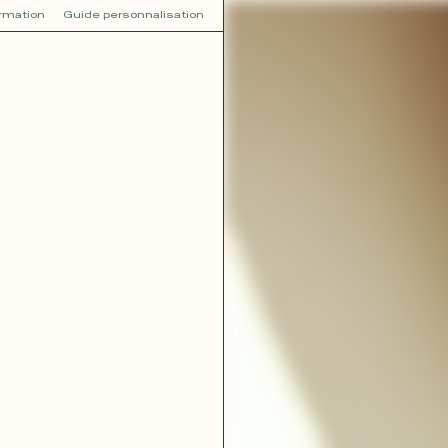
ormation
Guide personnalisation
V
VOT
dora
Tina