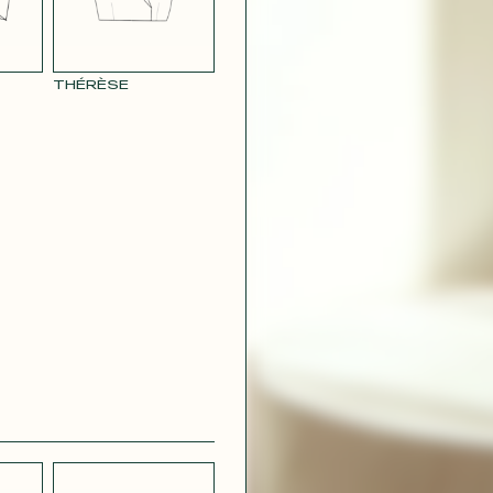
THÉRÈSE
CRÊPE
CH
STRETCH
 BLEU
LÉGER BLEU
MARINE
 VIOLET
RAY POUDRE
CONTACT@T
 ROUGE
SATIN VERT