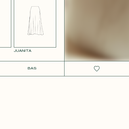
 ROSE
JUANITA
IT
BAS