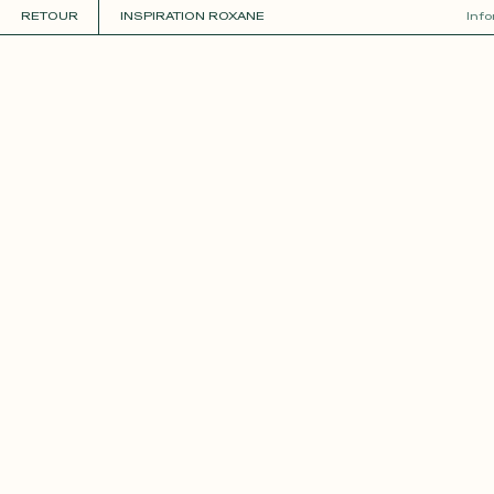
RETOUR
INSPIRATION ROXANE
Inf
COLLECTIONS
+
GUIDE DE LA PERSONNALISATION
PERSONNALISER
MATIÈRES
Roxane
Théo