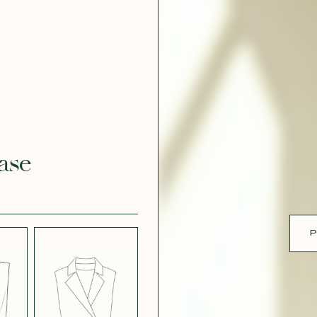
ue
 EFFET
CRÊPE EFFET
É BLANC
SATINÉ BLEU
 308
MARINE 662
ase
 EFFET
CRÊPE EFFET
É PARME
SATINÉ ROUGE
451
P
 ROSE
CRÊPE SATINÉ
BLEU MARINE