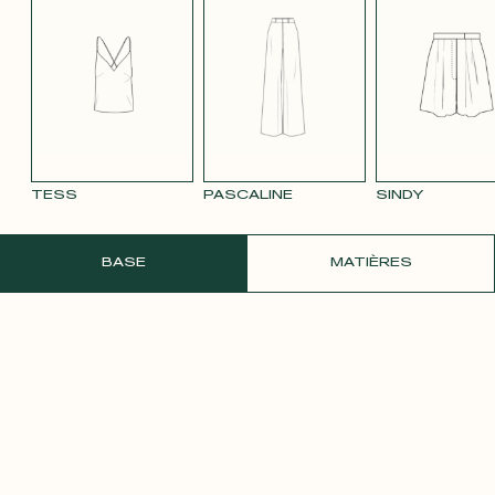
TENCEL LIN
VELOURS
VELOURS
SATIN BLANC
SATIN
BLEU MARINE
LISSE MAUVE
LISSE VIEUX
PÂLE
3332
ROSE 2642
TESS
PASCALINE
SINDY
COMMANDER UN ÉCHANTILLON GRATU
BASE
MATIÈRES