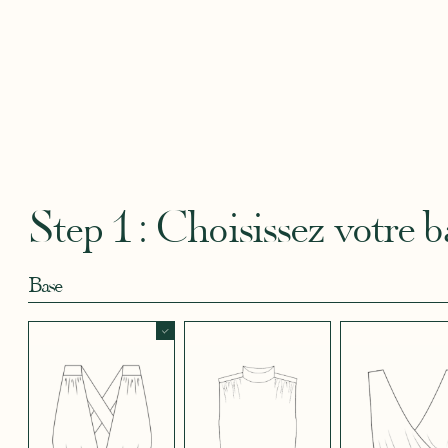
Robertha
Uniq
CRÊPE BLEU
CRÊPE BLEU
CRÊPE CORAIL
CRÊPE DOUCE
CRÊPE
CIEL
MARINE
BLEU
SATIN
CRÈME
Step 1 : Choisissez votre b
Base
CRÊPE EFFET
CRÊPE EFFET
CRÊPE EFFET
CRÊPE EFFET
CRÊPE
SATINÉ BLEU
SATINÉ BLEU
SATINÉ MAUVE
SATINÉ MÛRE
SATIN
NOIR 696
NUIT 663
5123
572
JUPE COURTE
JUPE LONGUE
PANTALON
CRÊPE EFFET
CRÊPE EFFET
CRÊPE EFFET
CRÊPE
CRÊPE
SATINÉ ROUGE
SATINÉ VERT
SATINÉ VIOLINE
POUDRE