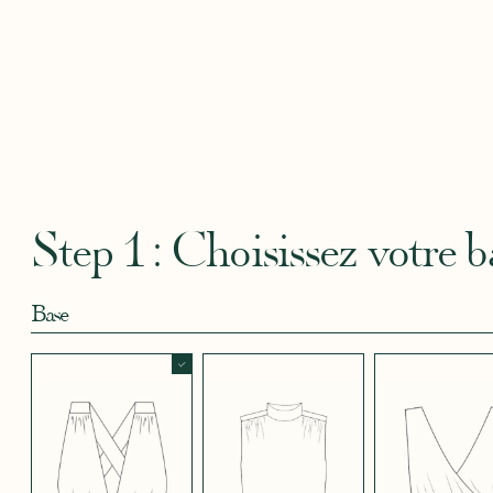
Robertha
Uniq
CRÊPE BLEU
CRÊPE BLEU
CRÊPE CORAIL
CRÊPE DOUCE
CRÊPE
CIEL
MARINE
BLEU
SATIN
CRÈME
Step 1 : Choisissez votre b
Base
CRÊPE EFFET
CRÊPE EFFET
CRÊPE EFFET
CRÊPE EFFET
CRÊPE
SATINÉ BLEU
SATINÉ BLEU
SATINÉ MAUVE
SATINÉ MÛRE
SATIN
NOIR 696
NUIT 663
5123
572
JUPE COURTE
JUPE LONGUE
PANTALON
CRÊPE EFFET
CRÊPE EFFET
CRÊPE EFFET
CRÊPE
CRÊPE
SATINÉ ROUGE
SATINÉ VERT
SATINÉ VIOLINE
POUDRE