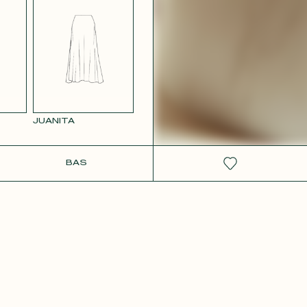
 ROSE
JUANITA
IT
BAS