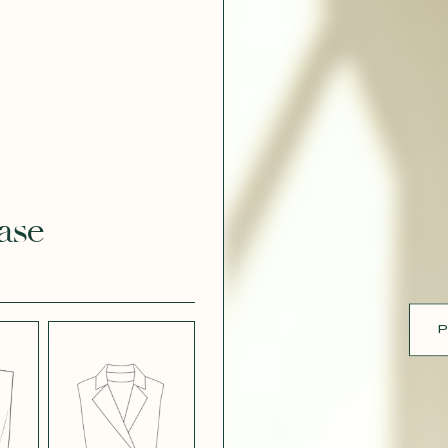
ue
 EFFET
CRÊPE EFFET
É BLANC
SATINÉ BLEU
 308
MARINE 662
ase
 EFFET
CRÊPE EFFET
É PARME
SATINÉ ROUGE
451
P
 ROSE
CRÊPE SATINÉ
BLEU MARINE