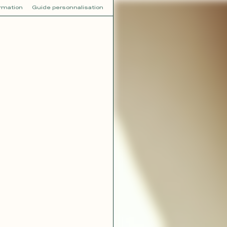
ormation
Guide personnalisation
V
VOT
dora
Tina