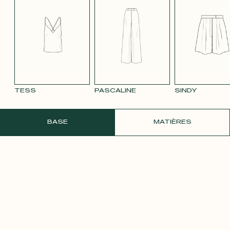
TENCEL LIN
VELOURS
VELOURS
SATIN BLANC
SATIN
BLEU MARINE
LISSE MAUVE
LISSE VIEUX
PÂLE
3332
ROSE 2642
TESS
PASCALINE
SINDY
COMMANDER UN ÉCHANTILLON GRATU
BASE
MATIÈRES