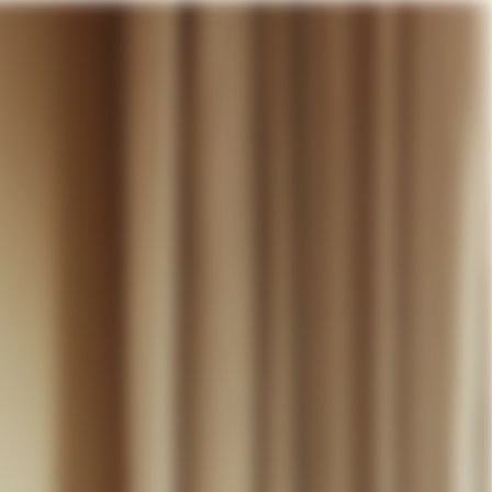
otre panier
DÉCOUVRIR
MARIAGE
CONTACT
COMPTE
WISHLIST
PANIER (
0
)
FR +
RE PANIER EST VIDE
Thérèse