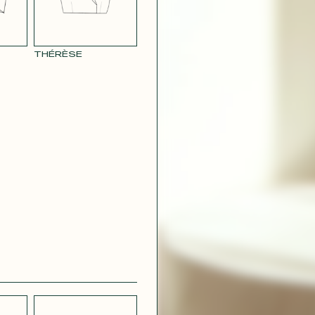
THÉRÈSE
CRÊPE
CH
STRETCH
 BLEU
LÉGER BLEU
MARINE
 VIOLET
RAY POUDRE
CONTACT@T
 ROUGE
SATIN VERT