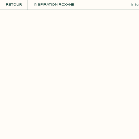
RETOUR
INSPIRATION ROXANE
Inf
COLLECTIONS
+
GUIDE DE LA PERSONNALISATION
PERSONNALISER
MATIÈRES
Roxane
Théo