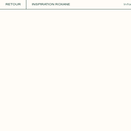
RETOUR
INSPIRATION ROXANE
Inf
COLLECTIONS
+
GUIDE DE LA PERSONNALISATION
PERSONNALISER
MATIÈRES
Roxane
Théo