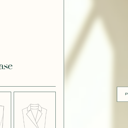
ue
 EFFET
CRÊPE EFFET
É BLANC
SATINÉ BLEU
 308
MARINE 662
ase
 EFFET
CRÊPE EFFET
É PARME
SATINÉ ROUGE
451
P
 ROSE
CRÊPE SATINÉ
BLEU MARINE