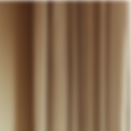
otre panier
DÉCOUVRIR
MARIAGE
CONTACT
COMPTE
WISHLIST
PANIER (
0
)
FR +
RE PANIER EST VIDE
Thérèse