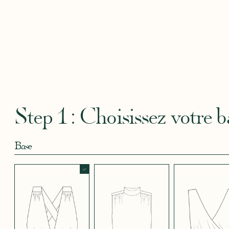
Robertha
Uniq
CRÊPE BLEU
CRÊPE BLEU
CRÊPE CORAIL
CRÊPE DOUCE
CRÊPE
CIEL
MARINE
BLEU
SATIN
CRÈME
Step 1 : Choisissez votre b
Base
CRÊPE EFFET
CRÊPE EFFET
CRÊPE EFFET
CRÊPE EFFET
CRÊPE
SATINÉ BLEU
SATINÉ BLEU
SATINÉ MAUVE
SATINÉ MÛRE
SATIN
NOIR 696
NUIT 663
5123
572
JUPE COURTE
JUPE LONGUE
PANTALON
CRÊPE EFFET
CRÊPE EFFET
CRÊPE EFFET
CRÊPE
CRÊPE
SATINÉ ROUGE
SATINÉ VERT
SATINÉ VIOLINE
POUDRE