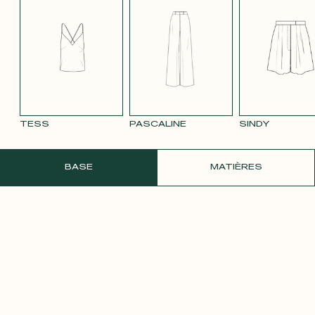
TENCEL LIN
VELOURS
VELOURS
SATIN BLANC
SATIN
BLEU MARINE
LISSE MAUVE
LISSE VIEUX
PÂLE
3332
ROSE 2642
TESS
PASCALINE
SINDY
COMMANDER UN ÉCHANTILLON GRATU
BASE
MATIÈRES