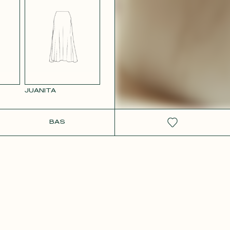
 ROSE
JUANITA
IT
BAS