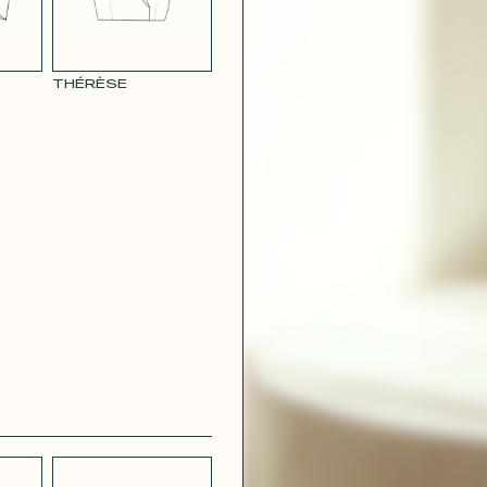
THÉRÈSE
CRÊPE
CH
STRETCH
 BLEU
LÉGER BLEU
MARINE
 VIOLET
RAY POUDRE
CONTACT@T
 ROUGE
SATIN VERT