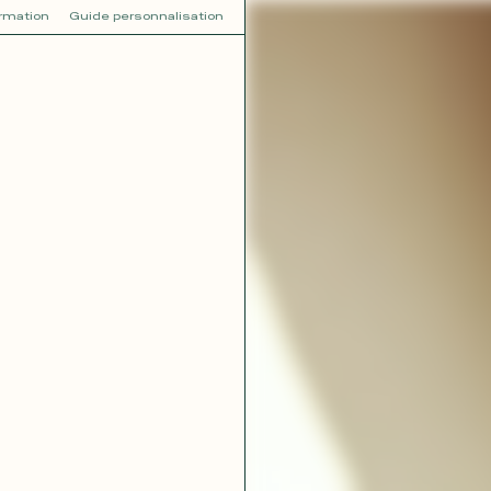
ormation
Guide personnalisation
V
VOT
dora
Tina