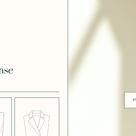
ue
 EFFET
CRÊPE EFFET
É BLANC
SATINÉ BLEU
 308
MARINE 662
ase
 EFFET
CRÊPE EFFET
É PARME
SATINÉ ROUGE
451
P
 ROSE
CRÊPE SATINÉ
BLEU MARINE