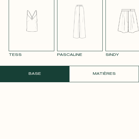
TENCEL LIN
VELOURS
VELOURS
SATIN BLANC
SATIN
BLEU MARINE
LISSE MAUVE
LISSE VIEUX
PÂLE
3332
ROSE 2642
TESS
PASCALINE
SINDY
COMMANDER UN ÉCHANTILLON GRATU
BASE
MATIÈRES