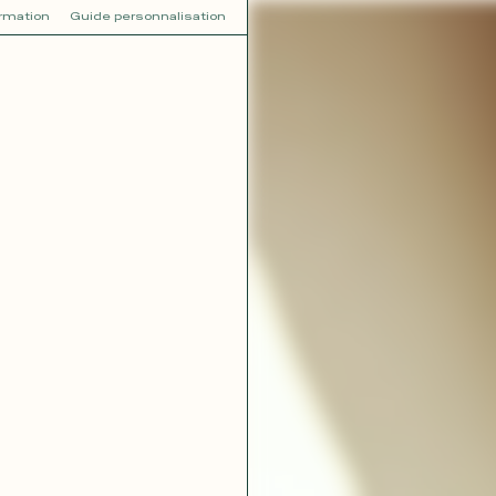
ormation
Guide personnalisation
V
VOT
dora
Tina