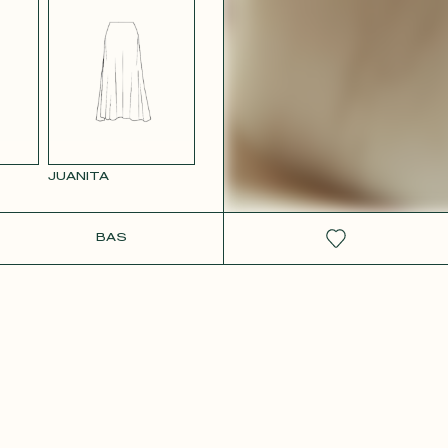
 ROSE
JUANITA
IT
BAS