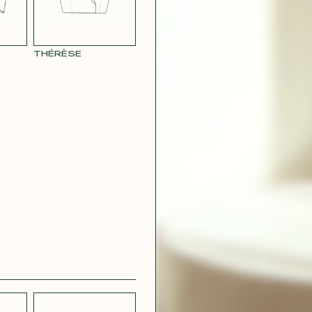
THÉRÈSE
CRÊPE
CH
STRETCH
 BLEU
LÉGER BLEU
MARINE
 VIOLET
RAY POUDRE
CONTACT@T
 ROUGE
SATIN VERT