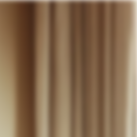
otre panier
DÉCOUVRIR
MARIAGE
CONTACT
COMPTE
WISHLIST
PANIER (
0
)
FR +
RE PANIER EST VIDE
Thérèse