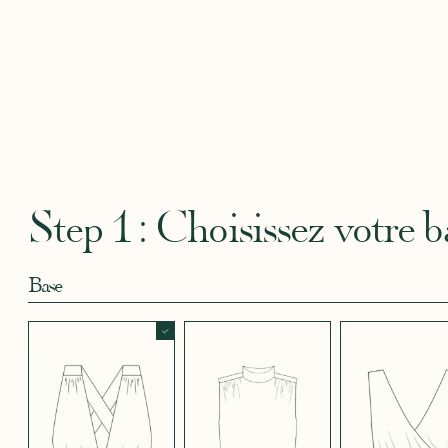
Robertha
Uniq
CRÊPE BLEU
CRÊPE BLEU
CRÊPE CORAIL
CRÊPE DOUCE
CRÊPE
CIEL
MARINE
BLEU
SATIN
CRÈME
Step 1 : Choisissez votre b
Base
CRÊPE EFFET
CRÊPE EFFET
CRÊPE EFFET
CRÊPE EFFET
CRÊPE
SATINÉ BLEU
SATINÉ BLEU
SATINÉ MAUVE
SATINÉ MÛRE
SATIN
NOIR 696
NUIT 663
5123
572
JUPE COURTE
JUPE LONGUE
PANTALON
CRÊPE EFFET
CRÊPE EFFET
CRÊPE EFFET
CRÊPE
CRÊPE
SATINÉ ROUGE
SATINÉ VERT
SATINÉ VIOLINE
POUDRE