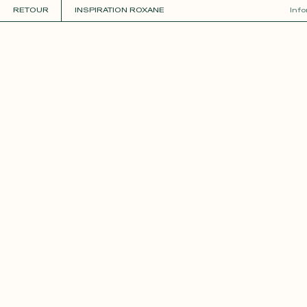
RETOUR
INSPIRATION ROXANE
Inf
COLLECTIONS
+
GUIDE DE LA PERSONNALISATION
PERSONNALISER
MATIÈRES
Roxane
Théo