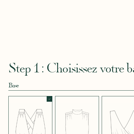
Robertha
Uniq
CRÊPE BLEU
CRÊPE BLEU
CRÊPE CORAIL
CRÊPE DOUCE
CRÊPE
CIEL
MARINE
BLEU
SATIN
CRÈME
Step 1 : Choisissez votre b
Base
CRÊPE EFFET
CRÊPE EFFET
CRÊPE EFFET
CRÊPE EFFET
CRÊPE
SATINÉ BLEU
SATINÉ BLEU
SATINÉ MAUVE
SATINÉ MÛRE
SATIN
NOIR 696
NUIT 663
5123
572
JUPE COURTE
JUPE LONGUE
PANTALON
CRÊPE EFFET
CRÊPE EFFET
CRÊPE EFFET
CRÊPE
CRÊPE
SATINÉ ROUGE
SATINÉ VERT
SATINÉ VIOLINE
POUDRE