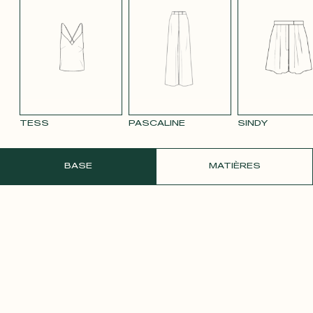
TENCEL LIN
VELOURS
VELOURS
SATIN BLANC
SATIN
BLEU MARINE
LISSE MAUVE
LISSE VIEUX
PÂLE
3332
ROSE 2642
TESS
PASCALINE
SINDY
COMMANDER UN ÉCHANTILLON GRATU
BASE
MATIÈRES