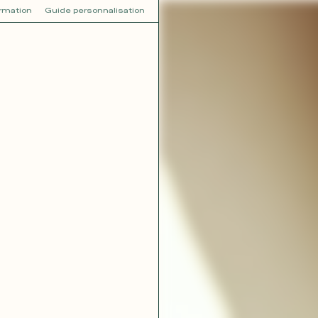
ormation
Guide personnalisation
V
VOT
dora
Tina