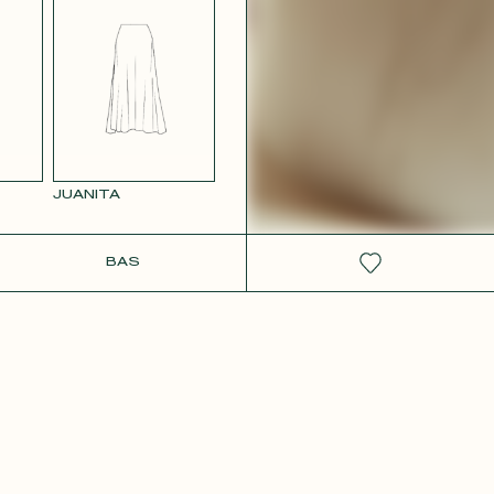
 ROSE
JUANITA
IT
BAS