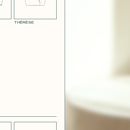
THÉRÈSE
CRÊPE
CH
STRETCH
 BLEU
LÉGER BLEU
MARINE
 VIOLET
RAY POUDRE
CONTACT@T
 ROUGE
SATIN VERT