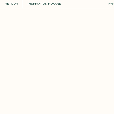
RETOUR
INSPIRATION ROXANE
Inf
COLLECTIONS
+
GUIDE DE LA PERSONNALISATION
PERSONNALISER
MATIÈRES
Roxane
Théo