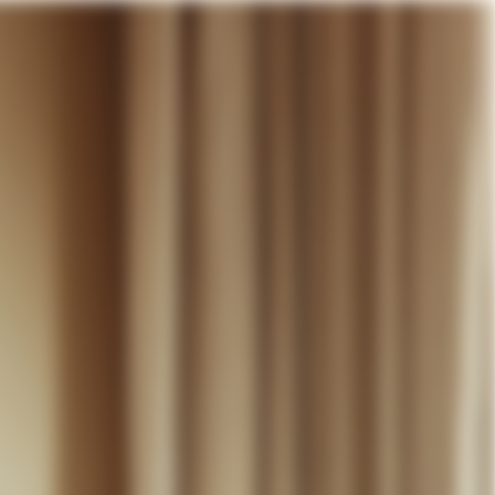
otre panier
DÉCOUVRIR
MARIAGE
CONTACT
COMPTE
WISHLIST
PANIER (
0
)
FR +
RE PANIER EST VIDE
Thérèse