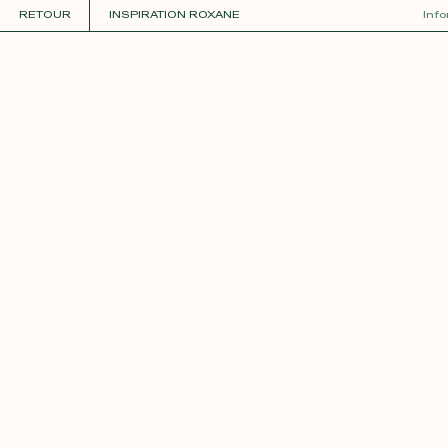
RETOUR
INSPIRATION ROXANE
Inf
COLLECTIONS
+
GUIDE DE LA PERSONNALISATION
PERSONNALISER
MATIÈRES
Roxane
Théo