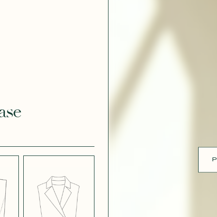
ue
 EFFET
CRÊPE EFFET
É BLANC
SATINÉ BLEU
 308
MARINE 662
ase
 EFFET
CRÊPE EFFET
É PARME
SATINÉ ROUGE
451
P
 ROSE
CRÊPE SATINÉ
BLEU MARINE