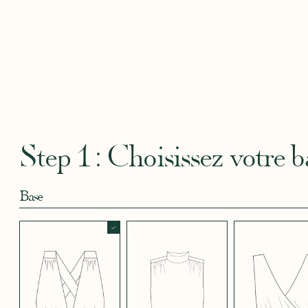
Robertha
Uniq
CRÊPE BLEU
CRÊPE BLEU
CRÊPE CORAIL
CRÊPE DOUCE
CRÊPE
CIEL
MARINE
BLEU
SATIN
CRÈME
Step 1 : Choisissez votre b
Base
CRÊPE EFFET
CRÊPE EFFET
CRÊPE EFFET
CRÊPE EFFET
CRÊPE
SATINÉ BLEU
SATINÉ BLEU
SATINÉ MAUVE
SATINÉ MÛRE
SATIN
NOIR 696
NUIT 663
5123
572
JUPE COURTE
JUPE LONGUE
PANTALON
CRÊPE EFFET
CRÊPE EFFET
CRÊPE EFFET
CRÊPE
CRÊPE
SATINÉ ROUGE
SATINÉ VERT
SATINÉ VIOLINE
POUDRE