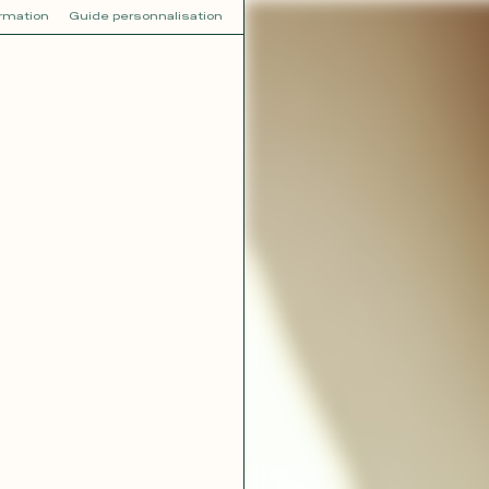
ormation
Guide personnalisation
V
VOT
dora
Tina