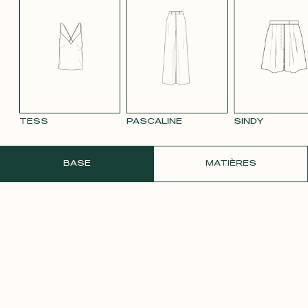
TENCEL LIN
VELOURS
VELOURS
SATIN BLANC
SATIN
BLEU MARINE
LISSE MAUVE
LISSE VIEUX
PÂLE
3332
ROSE 2642
TESS
PASCALINE
SINDY
COMMANDER UN ÉCHANTILLON GRATU
BASE
MATIÈRES