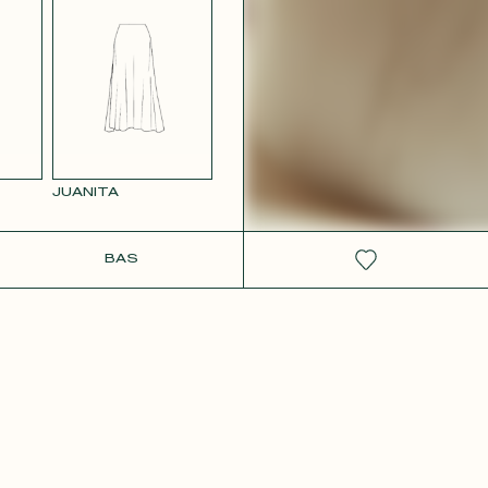
 ROSE
JUANITA
IT
BAS