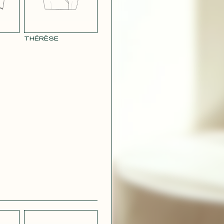
THÉRÈSE
CRÊPE
CH
STRETCH
 BLEU
LÉGER BLEU
MARINE
 VIOLET
RAY POUDRE
CONTACT@T
 ROUGE
SATIN VERT