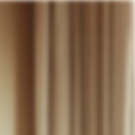
otre panier
DÉCOUVRIR
MARIAGE
CONTACT
COMPTE
WISHLIST
PANIER (
0
)
FR +
RE PANIER EST VIDE
Thérèse