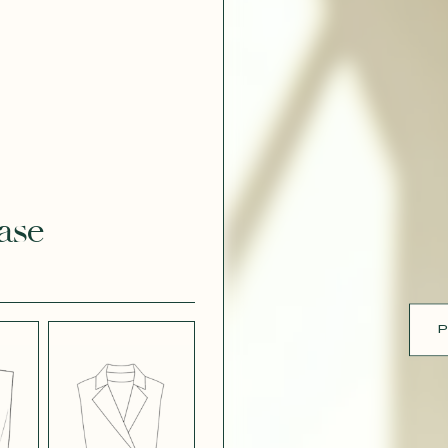
ue
 EFFET
CRÊPE EFFET
É BLANC
SATINÉ BLEU
 308
MARINE 662
ase
 EFFET
CRÊPE EFFET
É PARME
SATINÉ ROUGE
451
P
 ROSE
CRÊPE SATINÉ
BLEU MARINE