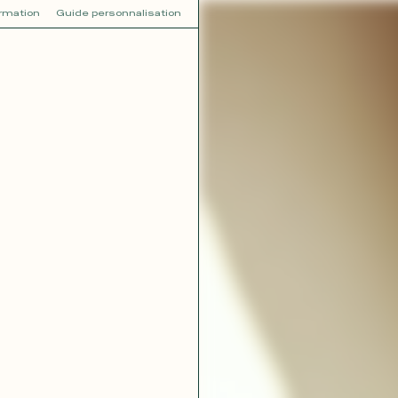
ormation
Guide personnalisation
V
VOT
dora
Tina