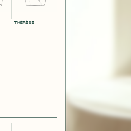
THÉRÈSE
CRÊPE
CH
STRETCH
 BLEU
LÉGER BLEU
MARINE
 VIOLET
RAY POUDRE
CONTACT@T
 ROUGE
SATIN VERT