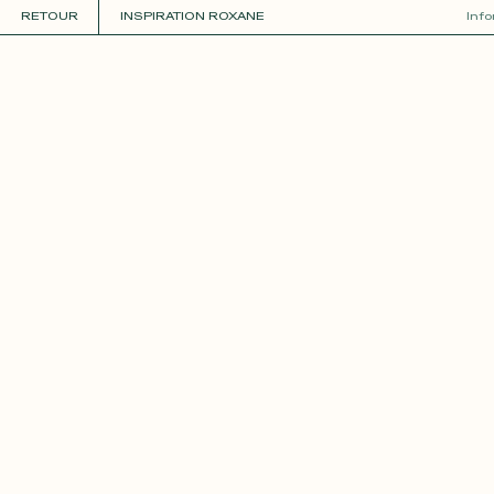
RETOUR
INSPIRATION ROXANE
Inf
COLLECTIONS
+
GUIDE DE LA PERSONNALISATION
PERSONNALISER
MATIÈRES
Roxane
Théo