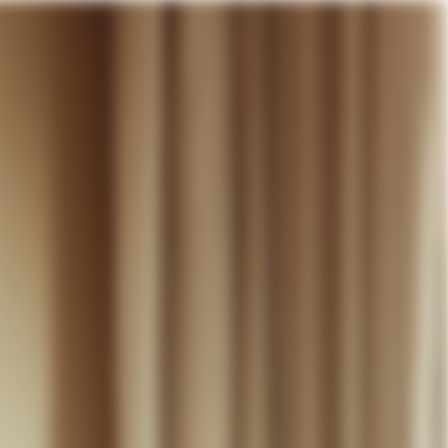
otre panier
DÉCOUVRIR
MARIAGE
CONTACT
COMPTE
WISHLIST
PANIER (
0
)
FR +
RE PANIER EST VIDE
Thérèse