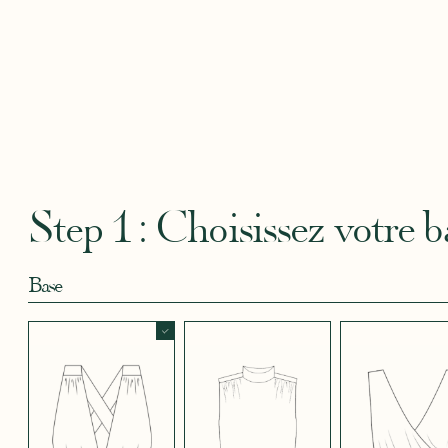
Robertha
Uniq
CRÊPE BLEU
CRÊPE BLEU
CRÊPE CORAIL
CRÊPE DOUCE
CRÊPE
CIEL
MARINE
BLEU
SATIN
CRÈME
Step 1 : Choisissez votre b
Base
CRÊPE EFFET
CRÊPE EFFET
CRÊPE EFFET
CRÊPE EFFET
CRÊPE
SATINÉ BLEU
SATINÉ BLEU
SATINÉ MAUVE
SATINÉ MÛRE
SATIN
NOIR 696
NUIT 663
5123
572
JUPE COURTE
JUPE LONGUE
PANTALON
CRÊPE EFFET
CRÊPE EFFET
CRÊPE EFFET
CRÊPE
CRÊPE
SATINÉ ROUGE
SATINÉ VERT
SATINÉ VIOLINE
POUDRE