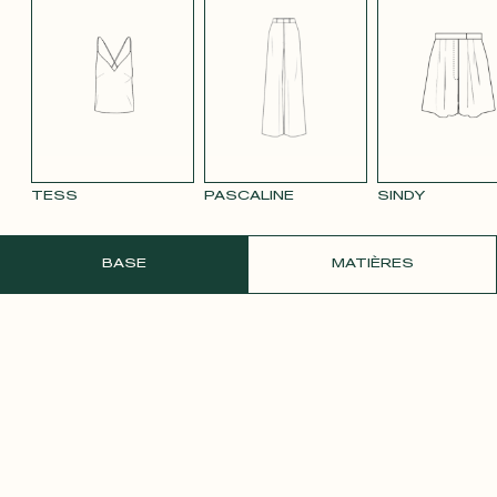
TENCEL LIN
VELOURS
VELOURS
SATIN BLANC
SATIN
BLEU MARINE
LISSE MAUVE
LISSE VIEUX
PÂLE
3332
ROSE 2642
TESS
PASCALINE
SINDY
COMMANDER UN ÉCHANTILLON GRATU
BASE
MATIÈRES