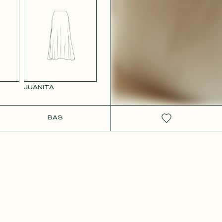
 ROSE
JUANITA
IT
BAS