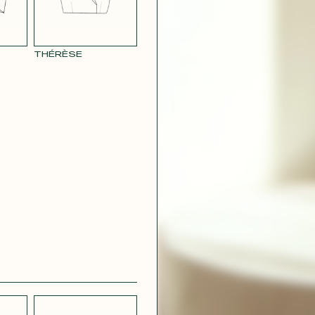
THÉRÈSE
CRÊPE
CH
STRETCH
 BLEU
LÉGER BLEU
MARINE
 VIOLET
RAY POUDRE
CONTACT@T
 ROUGE
SATIN VERT