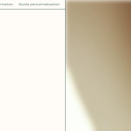
ormation
Guide personnalisation
V
VOT
dora
Tina