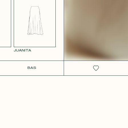
 ROSE
JUANITA
IT
BAS