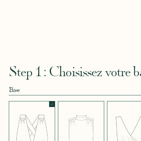
Robertha
Uniq
CRÊPE BLEU
CRÊPE BLEU
CRÊPE CORAIL
CRÊPE DOUCE
CRÊPE
CIEL
MARINE
BLEU
SATIN
CRÈME
Step 1 : Choisissez votre b
Base
CRÊPE EFFET
CRÊPE EFFET
CRÊPE EFFET
CRÊPE EFFET
CRÊPE
SATINÉ BLEU
SATINÉ BLEU
SATINÉ MAUVE
SATINÉ MÛRE
SATIN
NOIR 696
NUIT 663
5123
572
JUPE COURTE
JUPE LONGUE
PANTALON
CRÊPE EFFET
CRÊPE EFFET
CRÊPE EFFET
CRÊPE
CRÊPE
SATINÉ ROUGE
SATINÉ VERT
SATINÉ VIOLINE
POUDRE