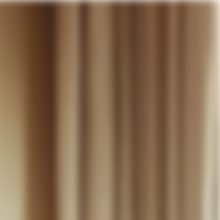
otre panier
DÉCOUVRIR
MARIAGE
CONTACT
COMPTE
WISHLIST
PANIER (
0
)
FR +
RE PANIER EST VIDE
Thérèse