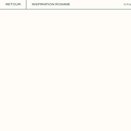
RETOUR
INSPIRATION ROXANE
Inf
COLLECTIONS
+
GUIDE DE LA PERSONNALISATION
PERSONNALISER
MATIÈRES
Roxane
Théo