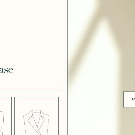
ue
 EFFET
CRÊPE EFFET
É BLANC
SATINÉ BLEU
 308
MARINE 662
ase
 EFFET
CRÊPE EFFET
É PARME
SATINÉ ROUGE
451
P
 ROSE
CRÊPE SATINÉ
BLEU MARINE