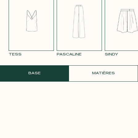
TENCEL LIN
VELOURS
VELOURS
SATIN BLANC
SATIN
BLEU MARINE
LISSE MAUVE
LISSE VIEUX
PÂLE
3332
ROSE 2642
TESS
PASCALINE
SINDY
COMMANDER UN ÉCHANTILLON GRATU
BASE
MATIÈRES