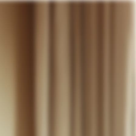
otre panier
DÉCOUVRIR
MARIAGE
CONTACT
COMPTE
WISHLIST
PANIER (
0
)
FR +
RE PANIER EST VIDE
Thérèse