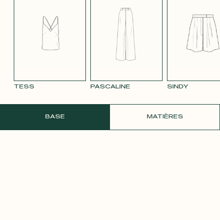
TENCEL LIN
VELOURS
VELOURS
SATIN BLANC
SATIN
BLEU MARINE
LISSE MAUVE
LISSE VIEUX
PÂLE
3332
ROSE 2642
TESS
PASCALINE
SINDY
COMMANDER UN ÉCHANTILLON GRATU
BASE
MATIÈRES