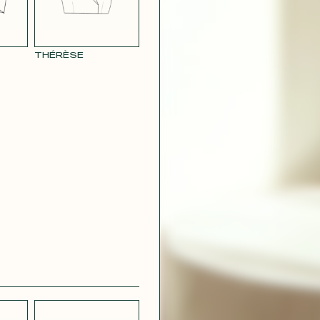
THÉRÈSE
CRÊPE
CH
STRETCH
 BLEU
LÉGER BLEU
MARINE
 VIOLET
RAY POUDRE
CONTACT@T
 ROUGE
SATIN VERT