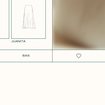
 ROSE
JUANITA
IT
BAS