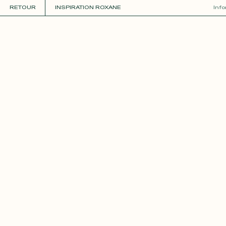
RETOUR
INSPIRATION ROXANE
Inf
COLLECTIONS
+
GUIDE DE LA PERSONNALISATION
PERSONNALISER
MATIÈRES
Roxane
Théo