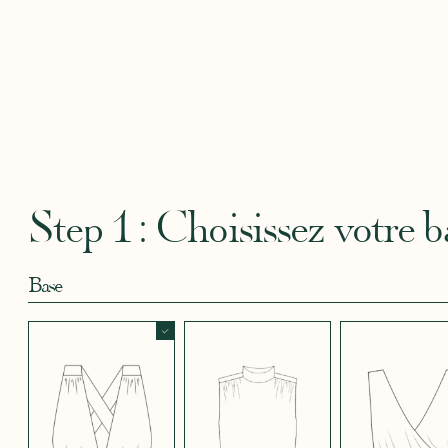
Robertha
Uniq
CRÊPE BLEU
CRÊPE BLEU
CRÊPE CORAIL
CRÊPE DOUCE
CRÊPE
CIEL
MARINE
BLEU
SATIN
CRÈME
Step 1 : Choisissez votre b
Base
CRÊPE EFFET
CRÊPE EFFET
CRÊPE EFFET
CRÊPE EFFET
CRÊPE
SATINÉ BLEU
SATINÉ BLEU
SATINÉ MAUVE
SATINÉ MÛRE
SATIN
NOIR 696
NUIT 663
5123
572
JUPE COURTE
JUPE LONGUE
PANTALON
CRÊPE EFFET
CRÊPE EFFET
CRÊPE EFFET
CRÊPE
CRÊPE
SATINÉ ROUGE
SATINÉ VERT
SATINÉ VIOLINE
POUDRE