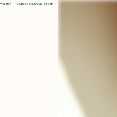
ormation
Guide personnalisation
V
VOT
dora
Tina