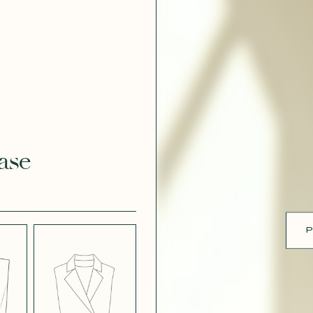
ue
 EFFET
CRÊPE EFFET
É BLANC
SATINÉ BLEU
 308
MARINE 662
ase
 EFFET
CRÊPE EFFET
É PARME
SATINÉ ROUGE
451
P
 ROSE
CRÊPE SATINÉ
BLEU MARINE