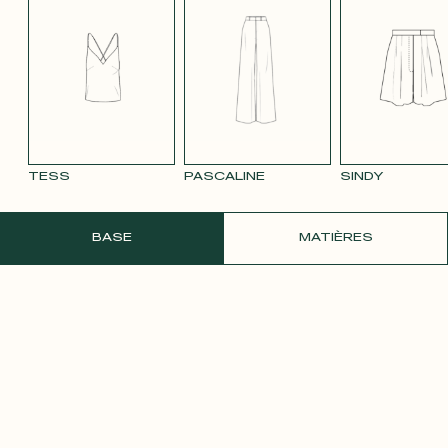
TENCEL LIN
VELOURS
VELOURS
SATIN BLANC
SATIN
BLEU MARINE
LISSE MAUVE
LISSE VIEUX
PÂLE
3332
ROSE 2642
TESS
PASCALINE
SINDY
COMMANDER UN ÉCHANTILLON GRATU
BASE
MATIÈRES