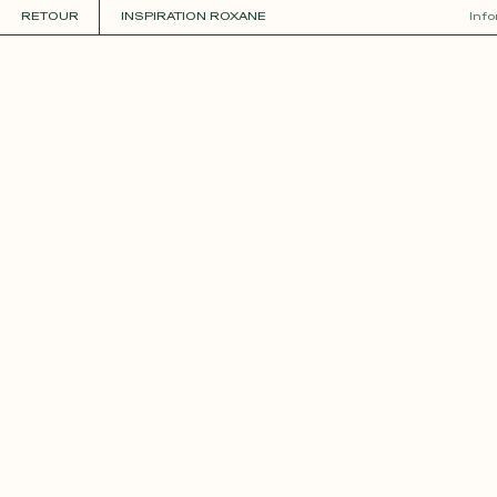
RETOUR
INSPIRATION ROXANE
Inf
COLLECTIONS
+
GUIDE DE LA PERSONNALISATION
PERSONNALISER
MATIÈRES
Roxane
Théo