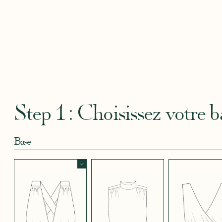
Robertha
Uniq
CRÊPE BLEU
CRÊPE BLEU
CRÊPE CORAIL
CRÊPE DOUCE
CRÊPE
CIEL
MARINE
BLEU
SATIN
CRÈME
Step 1 : Choisissez votre b
Base
CRÊPE EFFET
CRÊPE EFFET
CRÊPE EFFET
CRÊPE EFFET
CRÊPE
SATINÉ BLEU
SATINÉ BLEU
SATINÉ MAUVE
SATINÉ MÛRE
SATIN
NOIR 696
NUIT 663
5123
572
JUPE COURTE
JUPE LONGUE
PANTALON
CRÊPE EFFET
CRÊPE EFFET
CRÊPE EFFET
CRÊPE
CRÊPE
SATINÉ ROUGE
SATINÉ VERT
SATINÉ VIOLINE
POUDRE