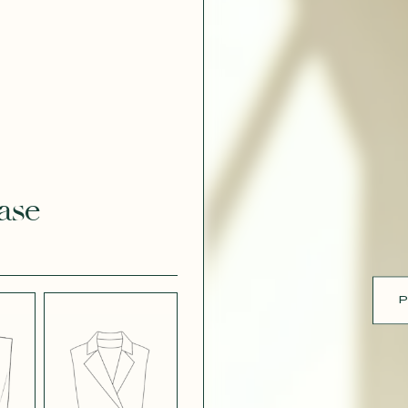
ue
 EFFET
CRÊPE EFFET
É BLANC
SATINÉ BLEU
 308
MARINE 662
ase
 EFFET
CRÊPE EFFET
É PARME
SATINÉ ROUGE
451
P
 ROSE
CRÊPE SATINÉ
BLEU MARINE