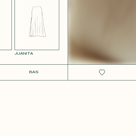
 ROSE
JUANITA
IT
BAS