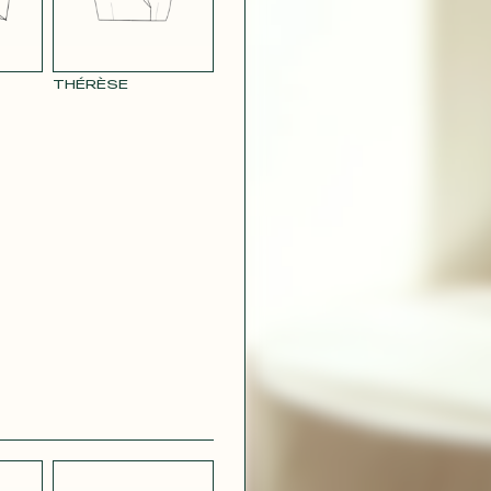
THÉRÈSE
CRÊPE
CH
STRETCH
 BLEU
LÉGER BLEU
MARINE
 VIOLET
RAY POUDRE
CONTACT@T
 ROUGE
SATIN VERT