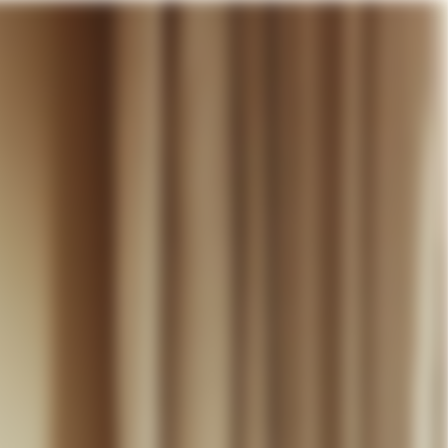
otre panier
DÉCOUVRIR
MARIAGE
CONTACT
COMPTE
WISHLIST
PANIER (
0
)
FR +
RE PANIER EST VIDE
Thérèse