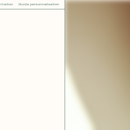
ormation
Guide personnalisation
V
VOT
dora
Tina