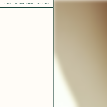
ormation
Guide personnalisation
V
VOT
dora
Tina