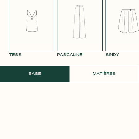
TENCEL LIN
VELOURS
VELOURS
SATIN BLANC
SATIN
BLEU MARINE
LISSE MAUVE
LISSE VIEUX
PÂLE
3332
ROSE 2642
TESS
PASCALINE
SINDY
COMMANDER UN ÉCHANTILLON GRATU
BASE
MATIÈRES