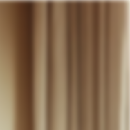
otre panier
DÉCOUVRIR
MARIAGE
CONTACT
COMPTE
WISHLIST
PANIER (
0
)
FR +
RE PANIER EST VIDE
Thérèse