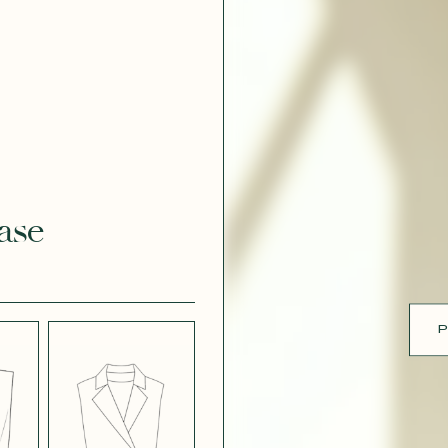
ue
 EFFET
CRÊPE EFFET
É BLANC
SATINÉ BLEU
 308
MARINE 662
ase
 EFFET
CRÊPE EFFET
É PARME
SATINÉ ROUGE
451
P
 ROSE
CRÊPE SATINÉ
BLEU MARINE