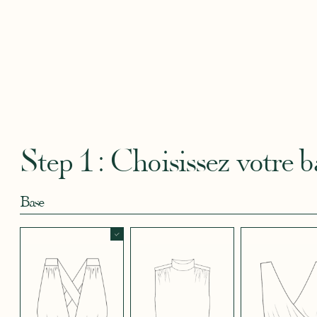
Robertha
Uniq
CRÊPE BLEU
CRÊPE BLEU
CRÊPE CORAIL
CRÊPE DOUCE
CRÊPE
CIEL
MARINE
BLEU
SATIN
CRÈME
Step 1 : Choisissez votre b
Base
CRÊPE EFFET
CRÊPE EFFET
CRÊPE EFFET
CRÊPE EFFET
CRÊPE
SATINÉ BLEU
SATINÉ BLEU
SATINÉ MAUVE
SATINÉ MÛRE
SATIN
NOIR 696
NUIT 663
5123
572
JUPE COURTE
JUPE LONGUE
PANTALON
CRÊPE EFFET
CRÊPE EFFET
CRÊPE EFFET
CRÊPE
CRÊPE
SATINÉ ROUGE
SATINÉ VERT
SATINÉ VIOLINE
POUDRE