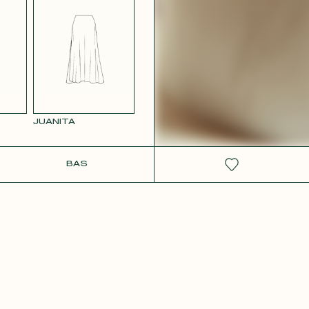
 ROSE
JUANITA
IT
BAS