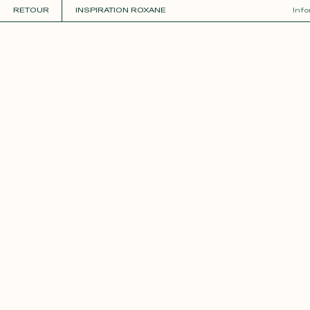
RETOUR
INSPIRATION ROXANE
Inf
COLLECTIONS
+
GUIDE DE LA PERSONNALISATION
PERSONNALISER
MATIÈRES
Roxane
Théo