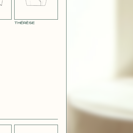
THÉRÈSE
CRÊPE
CH
STRETCH
 BLEU
LÉGER BLEU
MARINE
 VIOLET
RAY POUDRE
CONTACT@T
 ROUGE
SATIN VERT