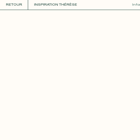
RETOUR
INSPIRATION THÉRÈSE
Inf
COLLECTIONS
+
GUIDE DE LA PERSONNALISATION
PERSONNALISER
MATIÈRES
Roxane
Théo