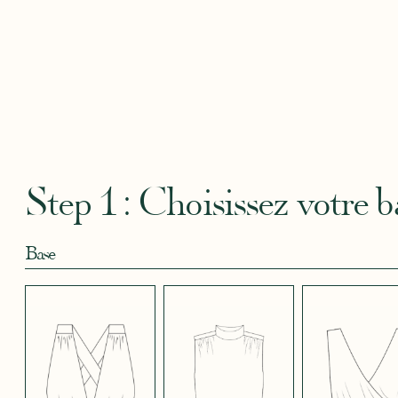
Robertha
Uniq
CRÊPE BLEU
CRÊPE BLEU
CRÊPE CORAIL
CRÊPE DOUCE
CRÊPE
CIEL
MARINE
BLEU
SATIN
CRÈME
Step 1 : Choisissez votre b
Base
CRÊPE EFFET
CRÊPE EFFET
CRÊPE EFFET
CRÊPE EFFET
CRÊPE
SATINÉ BLEU
SATINÉ BLEU
SATINÉ MAUVE
SATINÉ MÛRE
SATIN
NOIR 696
NUIT 663
5123
572
JUPE COURTE
JUPE LONGUE
PANTALON
SANS MANCHES
MANCHES LONGUES
MANCHES 3/4
CRÊPE EFFET
CRÊPE EFFET
CRÊPE EFFET
CRÊPE
CRÊPE
SATINÉ ROUGE
SATINÉ VERT
SATINÉ VIOLINE
POUDRE