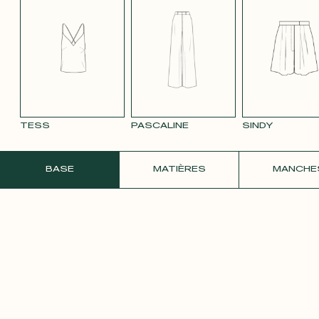
TENCEL LIN
VELOURS
VELOURS
SATIN BLANC
SATIN
BLEU MARINE
LISSE MAUVE
LISSE VIEUX
PÂLE
3332
ROSE 2642
TESS
PASCALINE
SINDY
COMMANDER UN ÉCHANTILLON GRATU
BASE
MATIÈRES
MANCHE