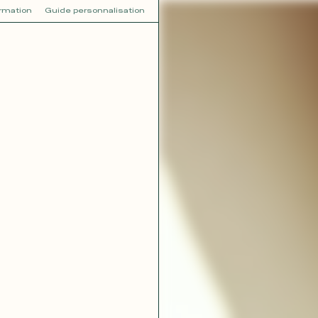
ormation
Guide personnalisation
V
VOT
dora
Tina