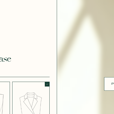
ue
 EFFET
CRÊPE EFFET
É BLANC
SATINÉ BLEU
 308
MARINE 662
ase
 EFFET
CRÊPE EFFET
É PARME
SATINÉ ROUGE
451
P
 ROSE
CRÊPE SATINÉ
BLEU MARINE