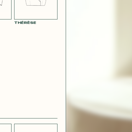
THÉRÈSE
CRÊPE
CH
STRETCH
 BLEU
LÉGER BLEU
MARINE
 VIOLET
RAY POUDRE
CONTACT@T
 ROUGE
SATIN VERT