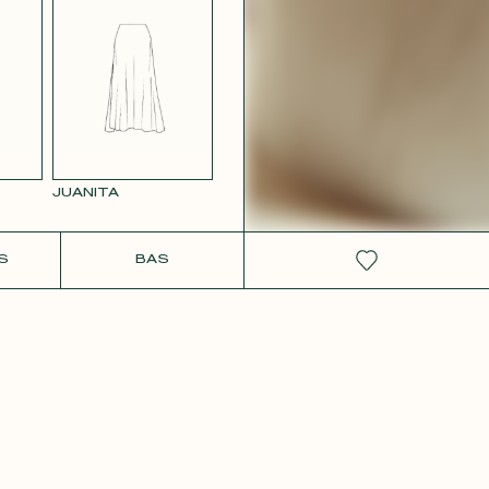
 ROSE
JUANITA
IT
S
BAS