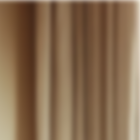
otre panier
DÉCOUVRIR
MARIAGE
CONTACT
COMPTE
WISHLIST
PANIER (
0
)
FR +
RE PANIER EST VIDE
Thérèse