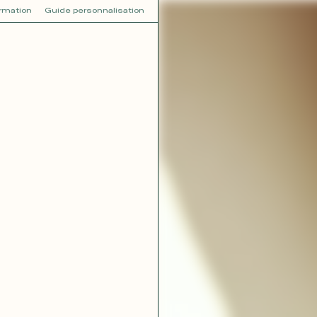
ormation
Guide personnalisation
V
VOT
dora
Tina