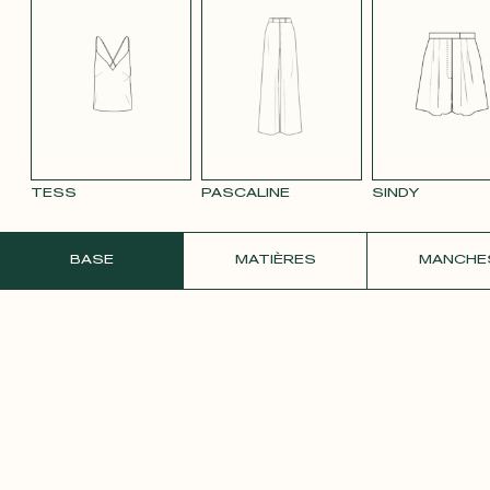
TENCEL LIN
VELOURS
VELOURS
SATIN BLANC
SATIN
BLEU MARINE
LISSE MAUVE
LISSE VIEUX
PÂLE
3332
ROSE 2642
TESS
PASCALINE
SINDY
COMMANDER UN ÉCHANTILLON GRATU
BASE
MATIÈRES
MANCHE