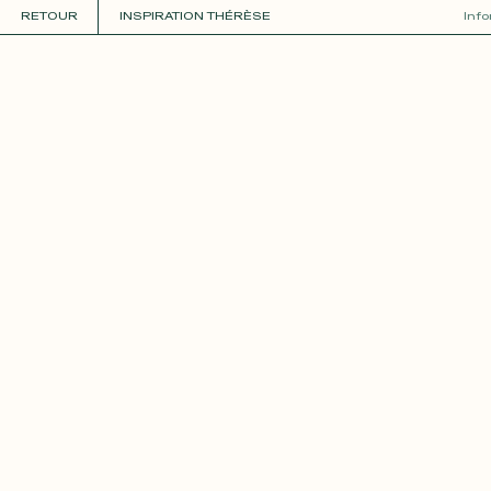
RETOUR
INSPIRATION THÉRÈSE
Inf
COLLECTIONS
+
GUIDE DE LA PERSONNALISATION
PERSONNALISER
MATIÈRES
Roxane
Théo