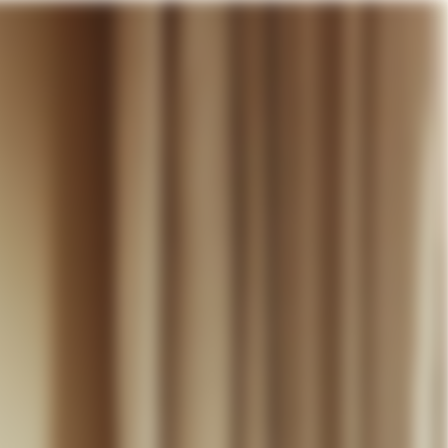
otre panier
DÉCOUVRIR
MARIAGE
CONTACT
COMPTE
WISHLIST
PANIER (
0
)
FR +
RE PANIER EST VIDE
Thérèse