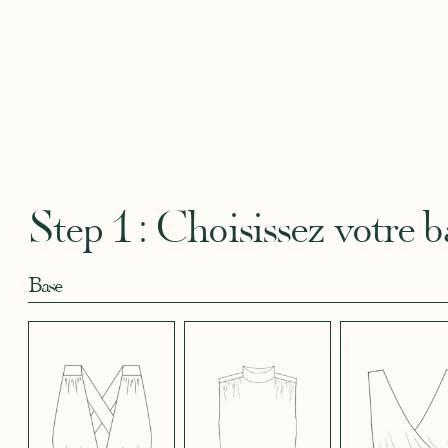
Robertha
Uniq
CRÊPE BLEU
CRÊPE BLEU
CRÊPE CORAIL
CRÊPE DOUCE
CRÊPE
CIEL
MARINE
BLEU
SATIN
CRÈME
Step 1 : Choisissez votre b
Base
CRÊPE EFFET
CRÊPE EFFET
CRÊPE EFFET
CRÊPE EFFET
CRÊPE
SATINÉ BLEU
SATINÉ BLEU
SATINÉ MAUVE
SATINÉ MÛRE
SATIN
NOIR 696
NUIT 663
5123
572
JUPE COURTE
JUPE LONGUE
PANTALON
SANS MANCHES
MANCHES LONGUES
MANCHES 3/4
CRÊPE EFFET
CRÊPE EFFET
CRÊPE EFFET
CRÊPE
CRÊPE
SATINÉ ROUGE
SATINÉ VERT
SATINÉ VIOLINE
POUDRE