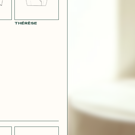
THÉRÈSE
CRÊPE
CH
STRETCH
 BLEU
LÉGER BLEU
MARINE
 VIOLET
RAY POUDRE
CONTACT@T
 ROUGE
SATIN VERT