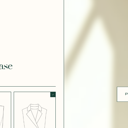
ue
 EFFET
CRÊPE EFFET
É BLANC
SATINÉ BLEU
 308
MARINE 662
ase
 EFFET
CRÊPE EFFET
É PARME
SATINÉ ROUGE
451
P
 ROSE
CRÊPE SATINÉ
BLEU MARINE