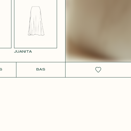
 ROSE
JUANITA
IT
S
BAS