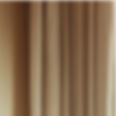
otre panier
DÉCOUVRIR
MARIAGE
CONTACT
COMPTE
WISHLIST
PANIER (
0
)
FR +
RE PANIER EST VIDE
Thérèse