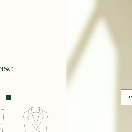
 DOUCE
CRÊPE EFFET
SATINÉ BLANC
CRÈME 308
ue
 EFFET
CRÊPE EFFET
É MÛRE
SATINÉ PARME
ase
CRÊPE ROSE
RE
P