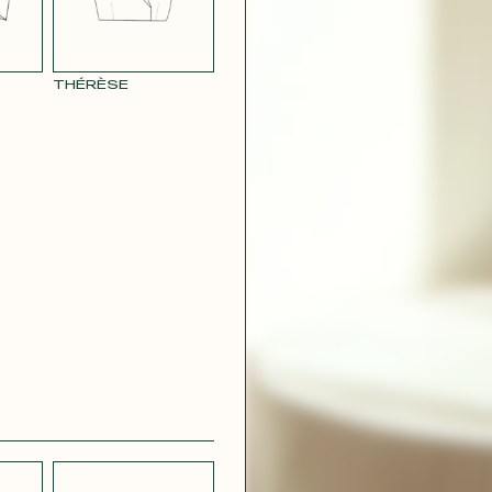
CRÊPE
CH
STRETCH
 BLEU
LÉGER BLEU
CIEL
THÉRÈSE
 VERT
CRÊPE VIOLET
IRE
OUDRE
ROUGE
GÉOMÉTRIQUE
CONTACT@T
 ROUGE
SATIN VERT