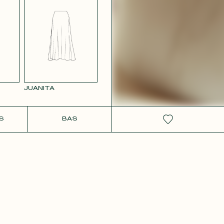
RS
SATIN BLANC
VIEUX
2642
JUANITA
IT
S
BAS