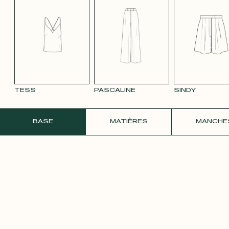
TENCEL LIN
TENCEL LIN
TENCEL LIN
VELOURS
VELOU
BLEU MARINE
ROSE PÂLE
TAUPE
LISSE MAUVE
LISSE 
3332
ROSE 
TESS
PASCALINE
SINDY
COMMANDER UN ÉCHANTILLON GRATU
BASE
MATIÈRES
MANCHE
SATIN ROSE
PÂLE