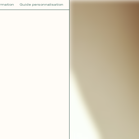
ormation
Guide personnalisation
V
VOT
dora
Tina