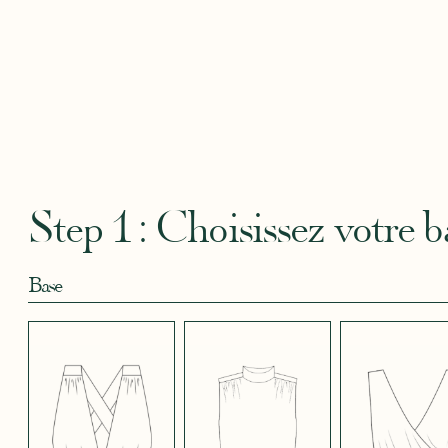
CAMOUFLAGE
CRÊPE BLEU
CRÊPE BLEU
CRÊPE CORAIL
CRÊPE
ROSE
CIEL
MARINE
BLEU
Robertha
Uniq
CRÊPE EFFET
CRÊPE EFFET
CRÊPE EFFET
CRÊPE EFFET
CRÊPE
SATINÉ BLEU
SATINÉ BLEU
SATINÉ BLEU
SATINÉ MAUVE
SATIN
MARINE 662
NOIR 696
NUIT 663
5123
572
Step 1 : Choisissez votre b
Base
CRÊPE EFFET
CRÊPE EFFET
CRÊPE EFFET
CRÊPE EFFET
CRÊPE
SATINÉ ROUGE
SATINÉ ROUGE
SATINÉ VERT
SATINÉ VIOLINE
POUD
451
COQUELICOT
KAKI 778
530
490
JUPE COURTE
JUPE LONGUE
PANTALON
SANS MANCHES
MANCHES LONGUES
MANCHES 3/4