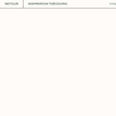
RETOUR
INSPIRATION THÉODORA
Inf
COLLECTIONS
+
GUIDE DE LA PERSONNALISATION
PERSONNALISER
MATIÈRES
Roxane
Théo