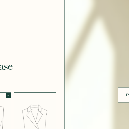
 DOUCE
CRÊPE EFFET
SATINÉ BLANC
CRÈME 308
ue
 EFFET
CRÊPE EFFET
É MÛRE
SATINÉ PARME
ase
CRÊPE ROSE
RE
P