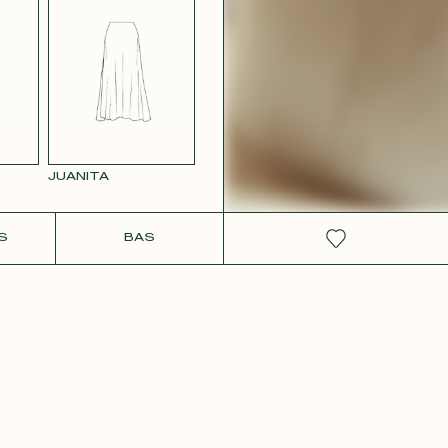
RS
SATIN BLANC
VIEUX
2642
JUANITA
IT
S
BAS