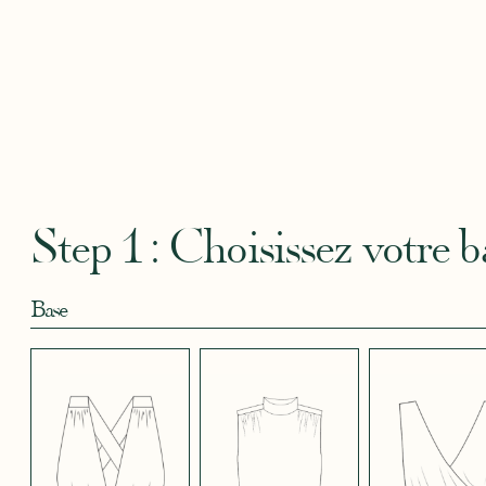
CAMOUFLAGE
CRÊPE BLEU
CRÊPE BLEU
CRÊPE CORAIL
CRÊPE
ROSE
CIEL
MARINE
BLEU
Robertha
Uniq
CRÊPE EFFET
CRÊPE EFFET
CRÊPE EFFET
CRÊPE EFFET
CRÊPE
SATINÉ BLEU
SATINÉ BLEU
SATINÉ BLEU
SATINÉ MAUVE
SATIN
MARINE 662
NOIR 696
NUIT 663
5123
572
Step 1 : Choisissez votre b
Base
CRÊPE EFFET
CRÊPE EFFET
CRÊPE EFFET
CRÊPE EFFET
CRÊPE
SATINÉ ROUGE
SATINÉ ROUGE
SATINÉ VERT
SATINÉ VIOLINE
POUD
451
COQUELICOT
KAKI 778
530
490
JUPE COURTE
JUPE LONGUE
PANTALON
SANS MANCHES
MANCHES LONGUES
MANCHES 3/4