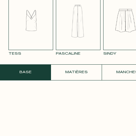
TENCEL LIN
TENCEL LIN
TENCEL LIN
VELOURS
VELOU
BLEU MARINE
ROSE PÂLE
TAUPE
LISSE MAUVE
LISSE 
3332
ROSE 
TESS
PASCALINE
SINDY
COMMANDER UN ÉCHANTILLON GRATU
BASE
MATIÈRES
MANCHE
SATIN ROSE
PÂLE