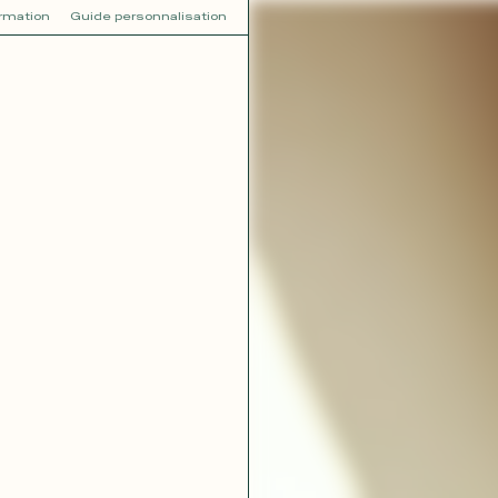
ormation
Guide personnalisation
V
VOT
dora
Tina