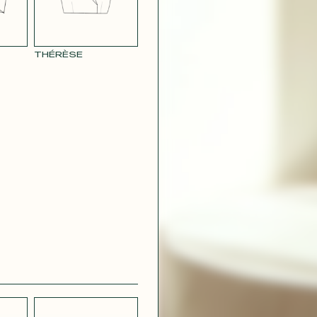
CRÊPE
CH
STRETCH
 BLEU
LÉGER BLEU
CIEL
THÉRÈSE
 VERT
CRÊPE VIOLET
IRE
OUDRE
ROUGE
GÉOMÉTRIQUE
CONTACT@T
 ROUGE
SATIN VERT