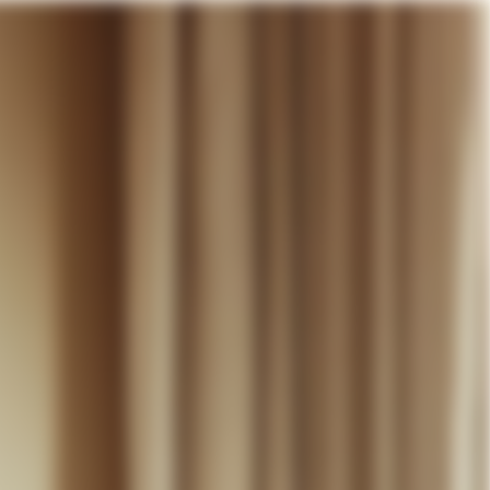
otre panier
DÉCOUVRIR
MARIAGE
CONTACT
COMPTE
WISHLIST
PANIER (
0
)
FR +
RE PANIER EST VIDE
Thérèse