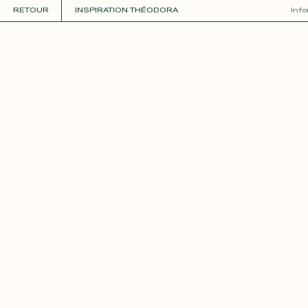
RETOUR
INSPIRATION THÉODORA
Inf
COLLECTIONS
+
GUIDE DE LA PERSONNALISATION
PERSONNALISER
MATIÈRES
Roxane
Théo