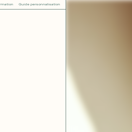
ormation
Guide personnalisation
V
VOT
dora
Tina