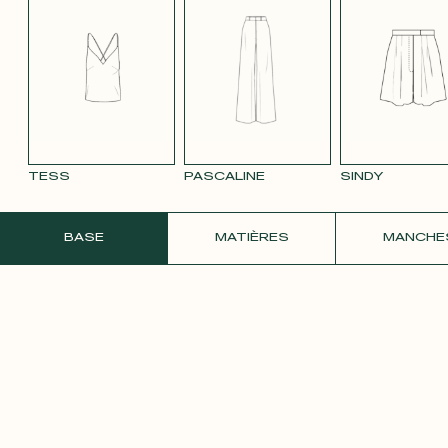
TENCEL LIN
TENCEL LIN
TENCEL LIN
VELOURS
VELOU
BLEU MARINE
ROSE PÂLE
TAUPE
LISSE MAUVE
LISSE 
3332
ROSE 
TESS
PASCALINE
SINDY
COMMANDER UN ÉCHANTILLON GRATU
BASE
MATIÈRES
MANCHE
SATIN ROSE
PÂLE