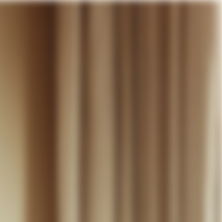
otre panier
DÉCOUVRIR
MARIAGE
CONTACT
COMPTE
WISHLIST
PANIER (
0
)
FR +
RE PANIER EST VIDE
Thérèse