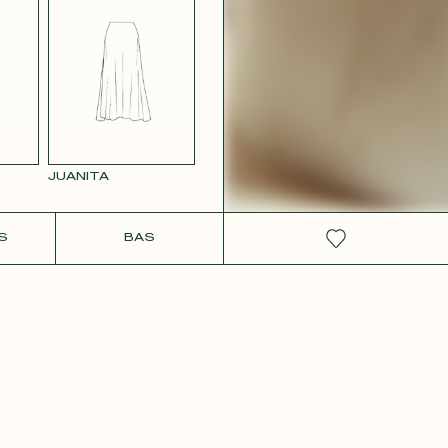
RS
SATIN BLANC
VIEUX
2642
JUANITA
IT
S
BAS