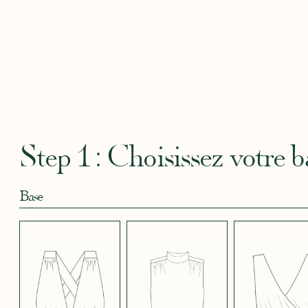
CAMOUFLAGE
CRÊPE BLEU
CRÊPE BLEU
CRÊPE CORAIL
CRÊPE
ROSE
CIEL
MARINE
BLEU
Robertha
Uniq
CRÊPE EFFET
CRÊPE EFFET
CRÊPE EFFET
CRÊPE EFFET
CRÊPE
SATINÉ BLEU
SATINÉ BLEU
SATINÉ BLEU
SATINÉ MAUVE
SATIN
MARINE 662
NOIR 696
NUIT 663
5123
572
Step 1 : Choisissez votre b
Base
CRÊPE EFFET
CRÊPE EFFET
CRÊPE EFFET
CRÊPE EFFET
CRÊPE
SATINÉ ROUGE
SATINÉ ROUGE
SATINÉ VERT
SATINÉ VIOLINE
POUD
451
COQUELICOT
KAKI 778
530
490
JUPE COURTE
JUPE LONGUE
PANTALON
SANS MANCHES
MANCHES LONGUES
MANCHES 3/4