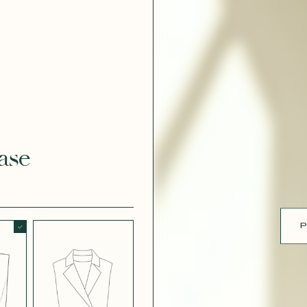
 DOUCE
CRÊPE EFFET
SATINÉ BLANC
CRÈME 308
ue
 EFFET
CRÊPE EFFET
É MÛRE
SATINÉ PARME
ase
CRÊPE ROSE
RE
P