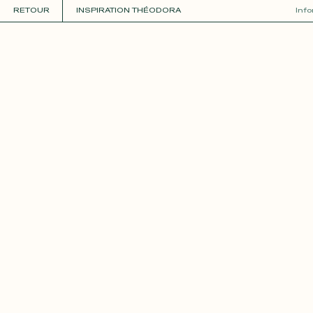
RETOUR
INSPIRATION THÉODORA
Inf
COLLECTIONS
+
GUIDE DE LA PERSONNALISATION
PERSONNALISER
MATIÈRES
Roxane
Théo