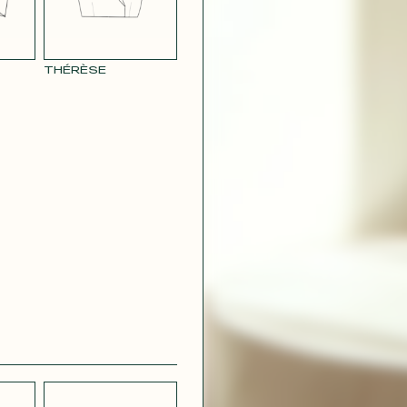
CRÊPE
CH
STRETCH
 BLEU
LÉGER BLEU
CIEL
THÉRÈSE
 VERT
CRÊPE VIOLET
IRE
OUDRE
ROUGE
GÉOMÉTRIQUE
CONTACT@T
 ROUGE
SATIN VERT