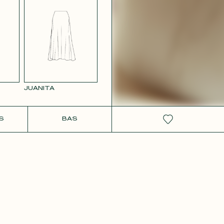
RS
SATIN BLANC
VIEUX
2642
JUANITA
IT
S
BAS