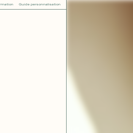
ormation
Guide personnalisation
V
VOT
dora
Tina