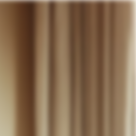
otre panier
DÉCOUVRIR
MARIAGE
CONTACT
COMPTE
WISHLIST
PANIER (
0
)
FR +
RE PANIER EST VIDE
Thérèse