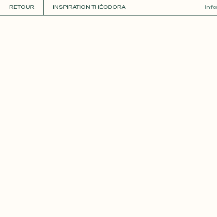
RETOUR
INSPIRATION THÉODORA
Inf
COLLECTIONS
+
GUIDE DE LA PERSONNALISATION
PERSONNALISER
MATIÈRES
Roxane
Théo