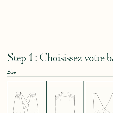
CAMOUFLAGE
CRÊPE BLEU
CRÊPE BLEU
CRÊPE CORAIL
CRÊPE
ROSE
CIEL
MARINE
BLEU
Robertha
Uniq
CRÊPE EFFET
CRÊPE EFFET
CRÊPE EFFET
CRÊPE EFFET
CRÊPE
SATINÉ BLEU
SATINÉ BLEU
SATINÉ BLEU
SATINÉ MAUVE
SATIN
MARINE 662
NOIR 696
NUIT 663
5123
572
Step 1 : Choisissez votre b
Base
CRÊPE EFFET
CRÊPE EFFET
CRÊPE EFFET
CRÊPE EFFET
CRÊPE
SATINÉ ROUGE
SATINÉ ROUGE
SATINÉ VERT
SATINÉ VIOLINE
POUD
451
COQUELICOT
KAKI 778
530
490
JUPE COURTE
JUPE LONGUE
PANTALON
SANS MANCHES
MANCHES LONGUES
MANCHES 3/4