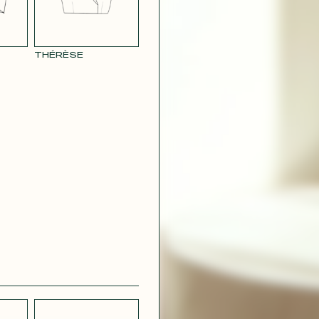
CRÊPE
CH
STRETCH
 BLEU
LÉGER BLEU
CIEL
THÉRÈSE
 VERT
CRÊPE VIOLET
IRE
OUDRE
ROUGE
GÉOMÉTRIQUE
CONTACT@T
 ROUGE
SATIN VERT