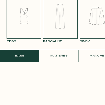
TENCEL LIN
TENCEL LIN
TENCEL LIN
VELOURS
VELOU
BLEU MARINE
ROSE PÂLE
TAUPE
LISSE MAUVE
LISSE 
3332
ROSE 
TESS
PASCALINE
SINDY
COMMANDER UN ÉCHANTILLON GRATU
BASE
MATIÈRES
MANCHE
SATIN ROSE
PÂLE