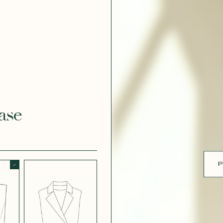
 DOUCE
CRÊPE EFFET
SATINÉ BLANC
CRÈME 308
ue
 EFFET
CRÊPE EFFET
É MÛRE
SATINÉ PARME
ase
CRÊPE ROSE
RE
P