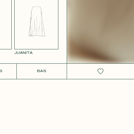
RS
SATIN BLANC
VIEUX
2642
JUANITA
IT
S
BAS