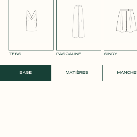
TENCEL LIN
TENCEL LIN
TENCEL LIN
VELOURS
VELOU
BLEU MARINE
ROSE PÂLE
TAUPE
LISSE MAUVE
LISSE 
3332
ROSE 
TESS
PASCALINE
SINDY
COMMANDER UN ÉCHANTILLON GRATU
BASE
MATIÈRES
MANCHE
SATIN ROSE
PÂLE