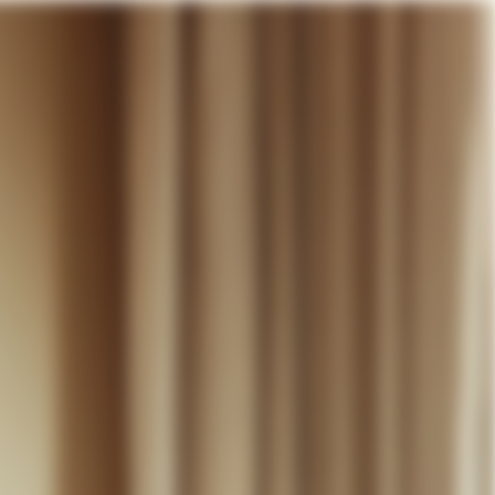
otre panier
DÉCOUVRIR
MARIAGE
CONTACT
COMPTE
WISHLIST
PANIER (
0
)
FR +
RE PANIER EST VIDE
Thérèse