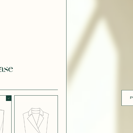
 DOUCE
CRÊPE EFFET
SATINÉ BLANC
CRÈME 308
ue
 EFFET
CRÊPE EFFET
É MÛRE
SATINÉ PARME
ase
CRÊPE ROSE
RE
P