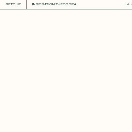
RETOUR
INSPIRATION THÉODORA
Inf
COLLECTIONS
+
GUIDE DE LA PERSONNALISATION
PERSONNALISER
MATIÈRES
Roxane
Théo