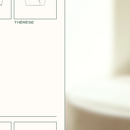
CRÊPE
CH
STRETCH
 BLEU
LÉGER BLEU
CIEL
THÉRÈSE
 VERT
CRÊPE VIOLET
IRE
OUDRE
ROUGE
GÉOMÉTRIQUE
CONTACT@T
 ROUGE
SATIN VERT