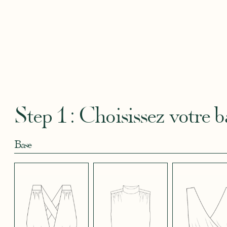
CAMOUFLAGE
CRÊPE BLEU
CRÊPE BLEU
CRÊPE CORAIL
CRÊPE
ROSE
CIEL
MARINE
BLEU
Robertha
Uniq
CRÊPE EFFET
CRÊPE EFFET
CRÊPE EFFET
CRÊPE EFFET
CRÊPE
SATINÉ BLEU
SATINÉ BLEU
SATINÉ BLEU
SATINÉ MAUVE
SATIN
MARINE 662
NOIR 696
NUIT 663
5123
572
Step 1 : Choisissez votre b
Base
CRÊPE EFFET
CRÊPE EFFET
CRÊPE EFFET
CRÊPE EFFET
CRÊPE
SATINÉ ROUGE
SATINÉ ROUGE
SATINÉ VERT
SATINÉ VIOLINE
POUD
451
COQUELICOT
KAKI 778
530
490
JUPE COURTE
JUPE LONGUE
PANTALON
SANS MANCHES
MANCHES LONGUES
MANCHES 3/4