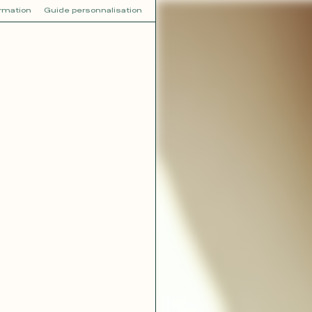
ormation
Guide personnalisation
V
VOT
dora
Tina