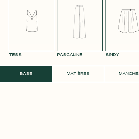
ARGENTÉ
NUIT
BONBON
FRAMB
SATIN VERT
TENCEL LIN
VELOURS
VELOURS
VELOU
BLEU MARINE
LISSE BLEU
LISSE GRIS
LISSE
CANARD 491
8114
3332
TESS
PASCALINE
SINDY
COMMANDER UN ÉCHANTILLON GRATU
BASE
MATIÈRES
MANCHE
VELOURS
VELOURS
SATIN BLANC
SATIN ROSE
LISSE VERT 174
LISSE VIEUX
PÂLE
ROSE 2642