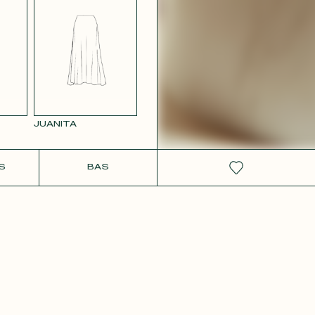
OISE
RS
VELOURS
 MAUVE
LISSE NOIR 12
JUANITA
IT
S
BAS