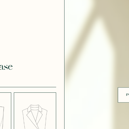
 DOUCE
CRÊPE DOUCE
BLEU CANARD
1
ue
 DOUCE
CRÊPE EFFET
 544
SATINÉ BLANC
CRÈME 308
ase
 EFFET
CRÊPE EFFET
É MÛRE
SATINÉ PARME
P
CRÊPE ROSE