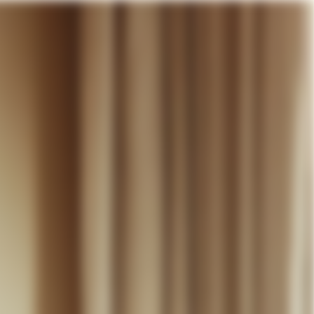
otre panier
DÉCOUVRIR
MARIAGE
CONTACT
COMPTE
WISHLIST
PANIER (
0
)
FR +
RE PANIER EST VIDE
Thérèse