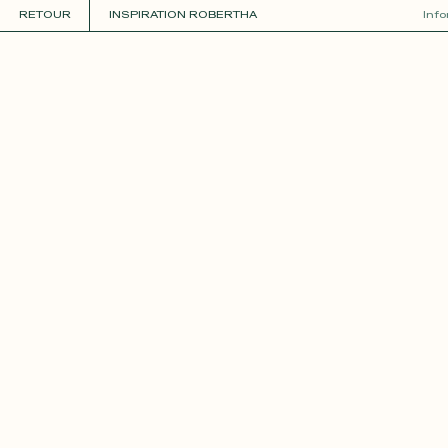
RETOUR
INSPIRATION ROBERTHA
Inf
COLLECTIONS
+
GUIDE DE LA PERSONNALISATION
PERSONNALISER
MATIÈRES
Roxane
Théo