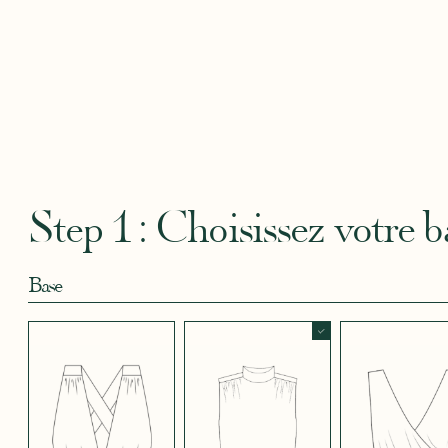
CRÊPE BLEU
CRÊPE BLEU
CRÊPE CORAIL
CRÊPE DOUCE
CRÊPE
CIEL
MARINE
BLANC 102
BLEU
Robertha
Uniq
CRÊPE DOUCE
CRÊPE DOUCE
CRÊPE DOUCE
CRÊPE DOUCE
CRÊPE
BLEU CIEL 644
MAGENTA
NOIR 2
ROSE FUSHIA
VIOLET
FUSHIA 4166
5007
Step 1 : Choisissez votre b
Base
CRÊPE EFFET
CRÊPE EFFET
CRÊPE EFFET
CRÊPE EFFET
CRÊPE
SATINÉ BLEU
SATINÉ BLEU
SATINÉ BLEU
SATINÉ MAUVE
SATIN
MARINE 662
NOIR 696
NUIT 663
5123
572
JUPE COURTE
JUPE LONGUE
PANTALON
SANS MANCHES
MANCHES LONGUES
MANCHES 3/4
CRÊPE EFFET
CRÊPE EFFET
CRÊPE EFFET
CRÊPE EFFET
CRÊPE