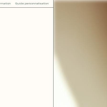
ormation
Guide personnalisation
V
VOT
dora
Tina