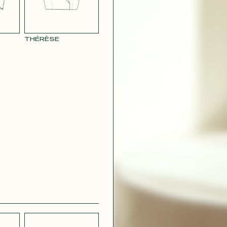
RE
THÉRÈSE
CRÊPE
CH
STRETCH
 BLEU
LÉGER BLEU
CIEL
 VERT
CRÊPE VIOLET
IRE
CONTACT@T
 ROSE
SATIN ROUGE