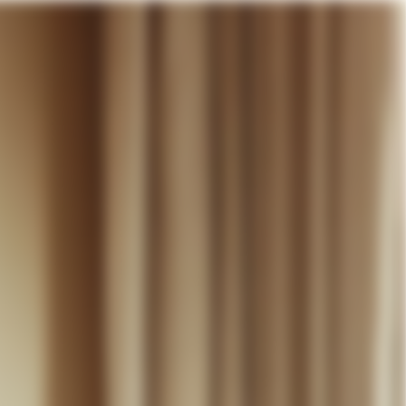
otre panier
DÉCOUVRIR
MARIAGE
CONTACT
COMPTE
WISHLIST
PANIER (
0
)
FR +
RE PANIER EST VIDE
Thérèse