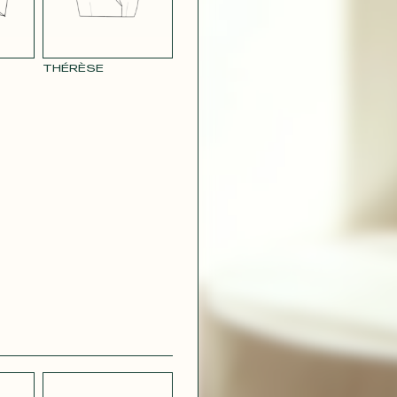
THÉRÈSE
CRÊPE
CH
STRETCH
 BLEU
LÉGER BLEU
MARINE
 VIOLET
RAY POUDRE
CONTACT@T
 ROUGE
SATIN VERT