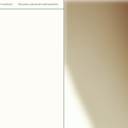
ormation
Guide personnalisation
V
VOT
dora
Tina