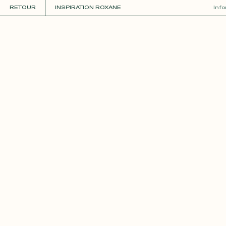
RETOUR
INSPIRATION ROXANE
Inf
COLLECTIONS
+
GUIDE DE LA PERSONNALISATION
PERSONNALISER
MATIÈRES
Roxane
Théo