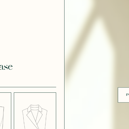
ue
 EFFET
CRÊPE EFFET
É BLANC
SATINÉ BLEU
 308
MARINE 662
ase
 EFFET
CRÊPE EFFET
É PARME
SATINÉ ROUGE
451
P
 ROSE
CRÊPE SATINÉ
BLEU MARINE