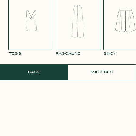
TENCEL LIN
VELOURS
VELOURS
SATIN BLANC
SATIN
BLEU MARINE
LISSE MAUVE
LISSE VIEUX
PÂLE
3332
ROSE 2642
TESS
PASCALINE
SINDY
COMMANDER UN ÉCHANTILLON GRATU
BASE
MATIÈRES