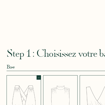
Robertha
Uniq
CRÊPE BLEU
CRÊPE BLEU
CRÊPE CORAIL
CRÊPE DOUCE
CRÊPE
CIEL
MARINE
BLEU
SATIN
CRÈME
Step 1 : Choisissez votre b
Base
CRÊPE EFFET
CRÊPE EFFET
CRÊPE EFFET
CRÊPE EFFET
CRÊPE
SATINÉ BLEU
SATINÉ BLEU
SATINÉ MAUVE
SATINÉ MÛRE
SATIN
NOIR 696
NUIT 663
5123
572
JUPE COURTE
JUPE LONGUE
PANTALON
CRÊPE EFFET
CRÊPE EFFET
CRÊPE EFFET
CRÊPE
CRÊPE
SATINÉ ROUGE
SATINÉ VERT
SATINÉ VIOLINE
POUDRE