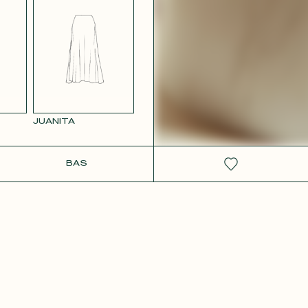
 ROSE
JUANITA
IT
BAS