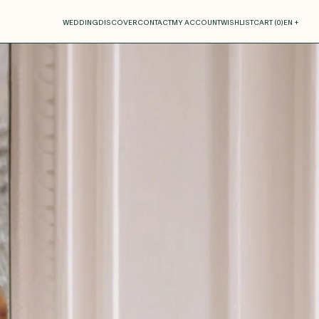
our cart
WEDDING
DISCOVER
CONTACT
MY ACCOUNT
WISHLIST
CART (
0
)
EN +
R CART IS EMPTY
Thérèse