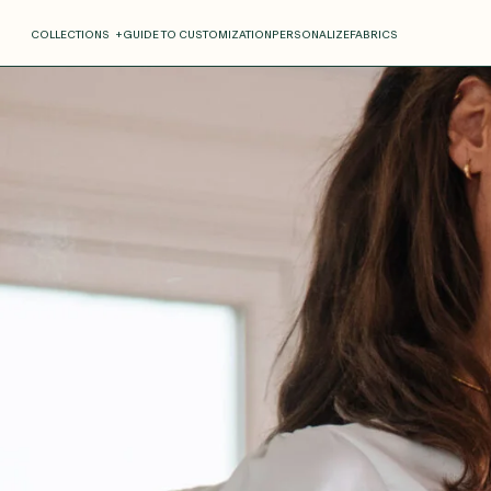
COLLECTIONS
+
GUIDE TO CUSTOMIZATION
PERSONALIZE
FABRICS
Roxane
Théo