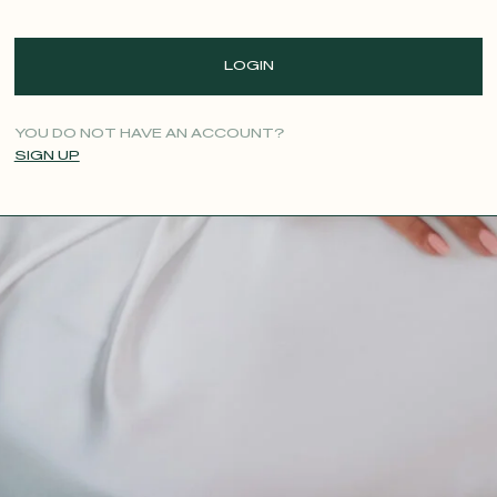
LOGIN
YOU DO NOT HAVE AN ACCOUNT?
SIGN UP
CONTACT@T