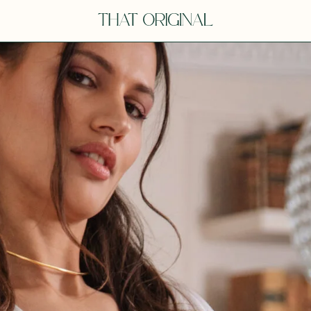
Y
YOU
dora
Tina