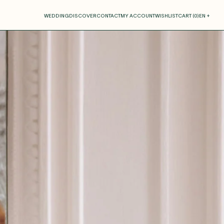
our cart
WEDDING
DISCOVER
CONTACT
MY ACCOUNT
WISHLIST
CART (
0
)
EN +
R CART IS EMPTY
Thérèse