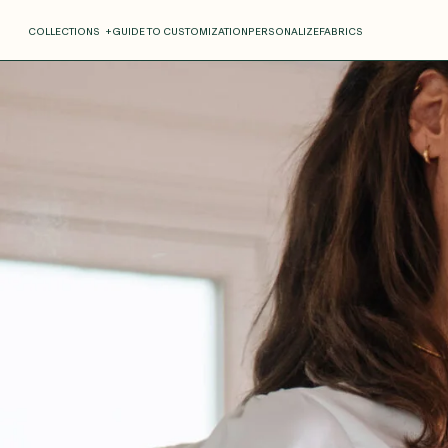
COLLECTIONS
+
GUIDE TO CUSTOMIZATION
PERSONALIZE
FABRICS
Roxane
Théo