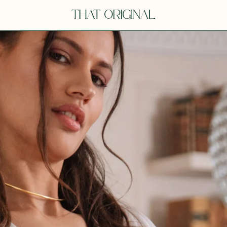
Y
YOU
dora
Tina