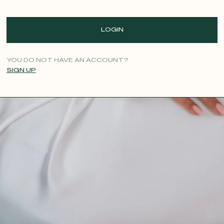
LOGIN
YOU DO NOT HAVE AN ACCOUNT?
SIGN UP
CONTACT@T