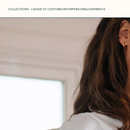
COLLECTIONS
+
GUIDE TO CUSTOMIZATION
PERSONALIZE
FABRICS
Roxane
Théo