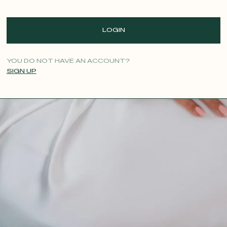
LOGIN
YOU DO NOT HAVE AN ACCOUNT?
SIGN UP
CONTACT@T