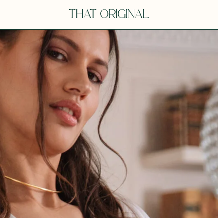
Y
YOU
dora
Tina