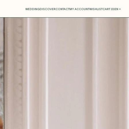
our cart
WEDDING
DISCOVER
CONTACT
MY ACCOUNT
WISHLIST
CART (
0
)
EN +
R CART IS EMPTY
Thérèse