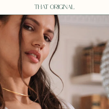
Y
YOU
dora
Tina