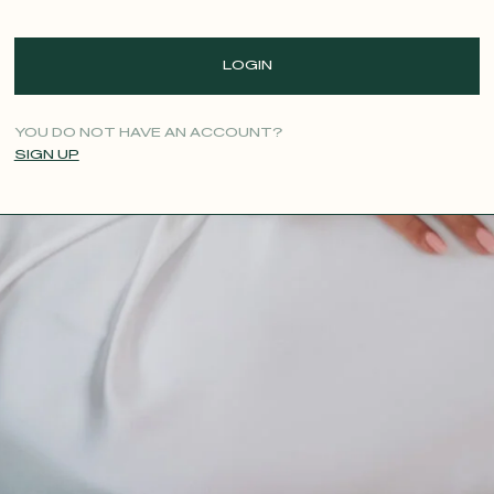
LOGIN
YOU DO NOT HAVE AN ACCOUNT?
SIGN UP
CONTACT@T