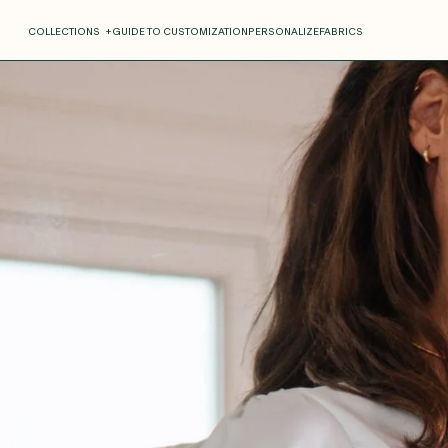
COLLECTIONS
+
GUIDE TO CUSTOMIZATION
PERSONALIZE
FABRICS
Roxane
Théo