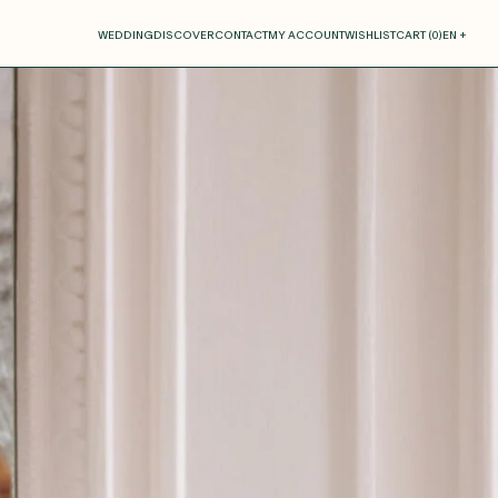
our cart
WEDDING
DISCOVER
CONTACT
MY ACCOUNT
WISHLIST
CART (
0
)
EN +
R CART IS EMPTY
Thérèse