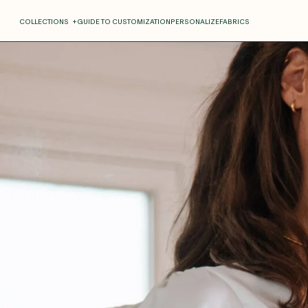
COLLECTIONS
+
GUIDE TO CUSTOMIZATION
PERSONALIZE
FABRICS
Roxane
Théo