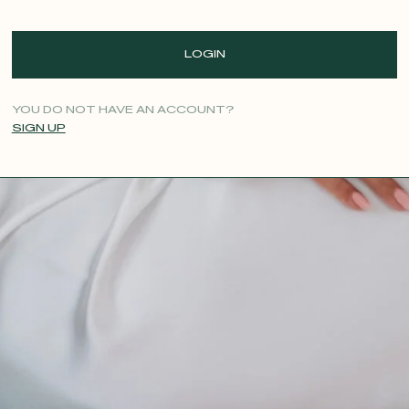
LOGIN
YOU DO NOT HAVE AN ACCOUNT?
SIGN UP
CONTACT@T