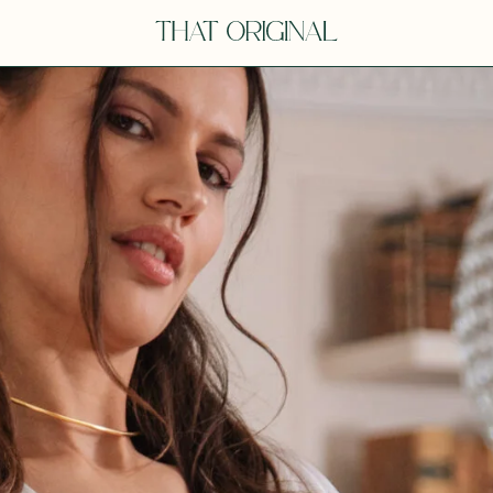
Y
YOU
dora
Tina