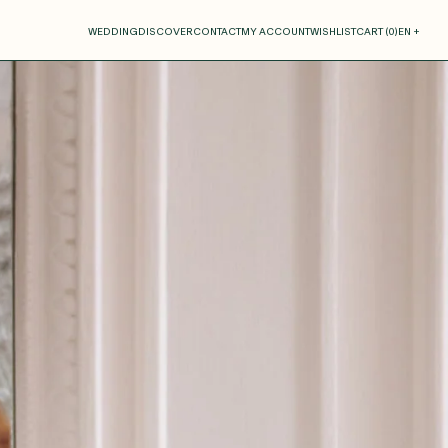
our cart
WEDDING
DISCOVER
CONTACT
MY ACCOUNT
WISHLIST
CART (
0
)
EN +
R CART IS EMPTY
Thérèse