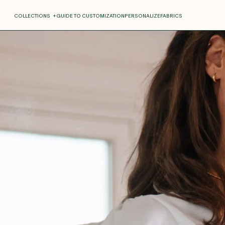
COLLECTIONS
+
GUIDE TO CUSTOMIZATION
PERSONALIZE
FABRICS
Roxane
Théo