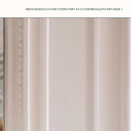
our cart
WEDDING
DISCOVER
CONTACT
MY ACCOUNT
WISHLIST
CART (
0
)
EN +
R CART IS EMPTY
Thérèse