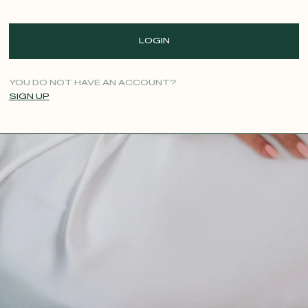
LOGIN
YOU DO NOT HAVE AN ACCOUNT?
SIGN UP
CONTACT@T