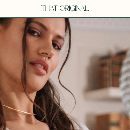
Y
YOU
dora
Tina