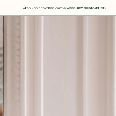
our cart
WEDDING
DISCOVER
CONTACT
MY ACCOUNT
WISHLIST
CART (
0
)
EN +
R CART IS EMPTY
Thérèse