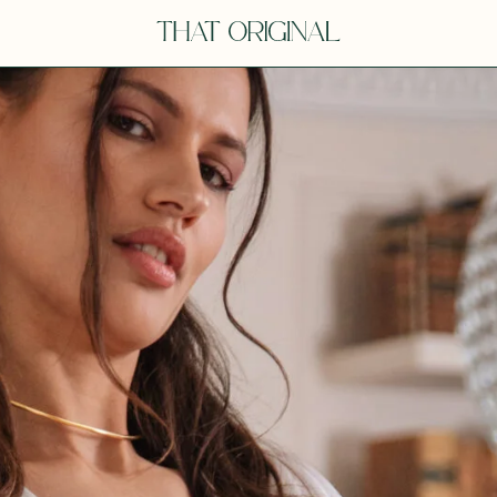
Y
YOU
dora
Tina