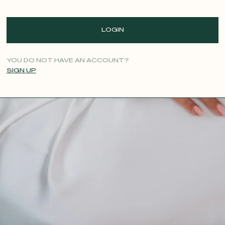
LOGIN
YOU DO NOT HAVE AN ACCOUNT?
SIGN UP
CONTACT@T