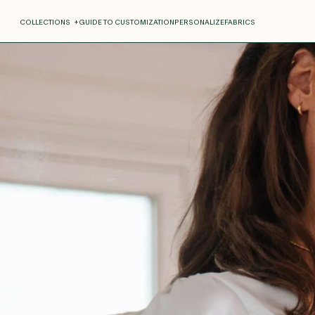
COLLECTIONS
+
GUIDE TO CUSTOMIZATION
PERSONALIZE
FABRICS
Roxane
Théo