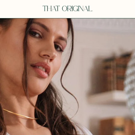
Y
YOU
dora
Tina