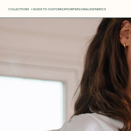
COLLECTIONS
+
GUIDE TO CUSTOMIZATION
PERSONALIZE
FABRICS
Roxane
Théo