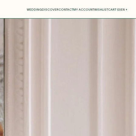
our cart
WEDDING
DISCOVER
CONTACT
MY ACCOUNT
WISHLIST
CART (
0
)
EN +
R CART IS EMPTY
Thérèse