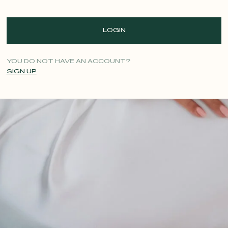
LOGIN
YOU DO NOT HAVE AN ACCOUNT?
SIGN UP
CONTACT@T