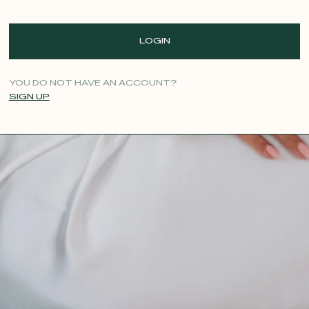
LOGIN
YOU DO NOT HAVE AN ACCOUNT?
SIGN UP
CONTACT@T