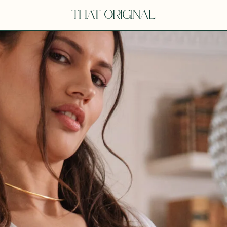
Y
YOU
dora
Tina