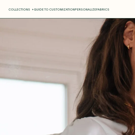
COLLECTIONS
+
GUIDE TO CUSTOMIZATION
PERSONALIZE
FABRICS
Roxane
Théo