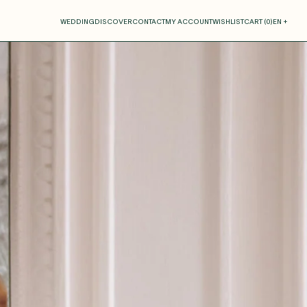
our cart
WEDDING
DISCOVER
CONTACT
MY ACCOUNT
WISHLIST
CART (
0
)
EN +
R CART IS EMPTY
Thérèse