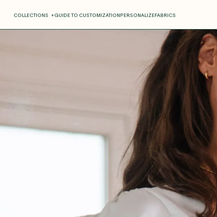
COLLECTIONS
+
GUIDE TO CUSTOMIZATION
PERSONALIZE
FABRICS
Roxane
Théo