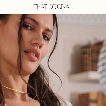
Y
YOU
dora
Tina