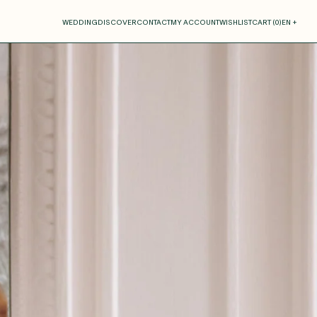
our cart
WEDDING
DISCOVER
CONTACT
MY ACCOUNT
WISHLIST
CART (
0
)
EN +
R CART IS EMPTY
Thérèse