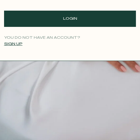
LOGIN
YOU DO NOT HAVE AN ACCOUNT?
SIGN UP
CONTACT@T