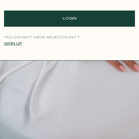
LOGIN
YOU DO NOT HAVE AN ACCOUNT?
SIGN UP
CONTACT@T