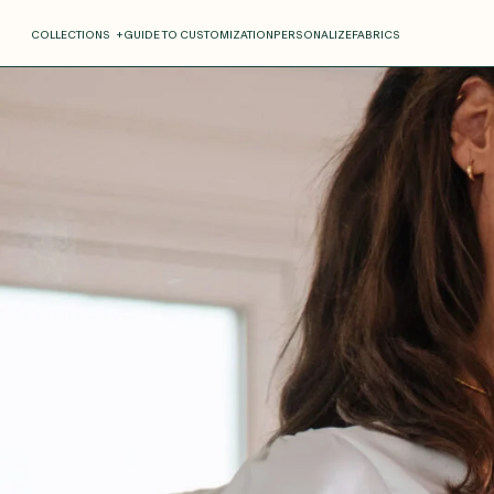
COLLECTIONS
+
GUIDE TO CUSTOMIZATION
PERSONALIZE
FABRICS
Roxane
Théo