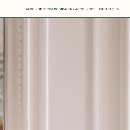
our cart
WEDDING
DISCOVER
CONTACT
MY ACCOUNT
WISHLIST
CART (
0
)
EN +
R CART IS EMPTY
Thérèse