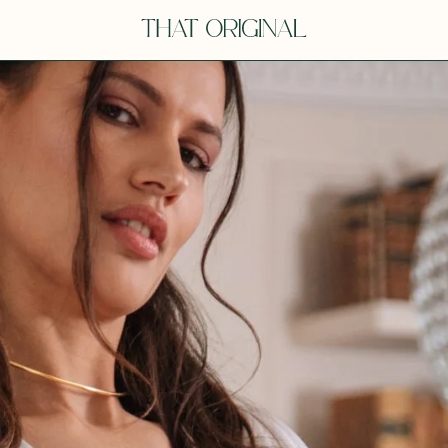
Y
YOU
dora
Tina