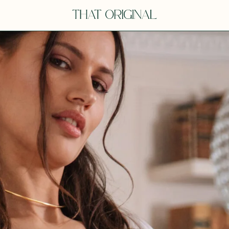
V
VOT
dora
Tina