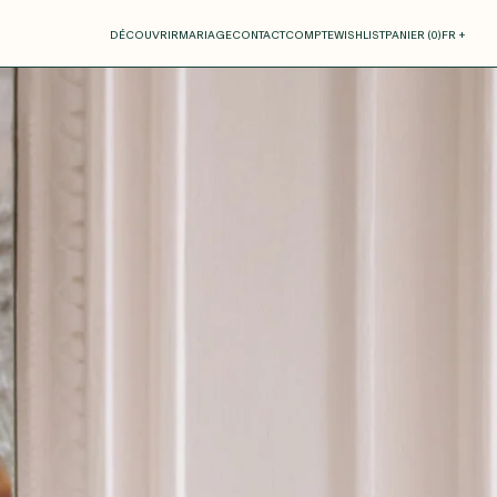
otre panier
DÉCOUVRIR
MARIAGE
CONTACT
COMPTE
WISHLIST
PANIER (
0
)
FR +
RE PANIER EST VIDE
Thérèse