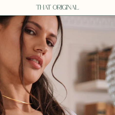
V
VOT
dora
Tina