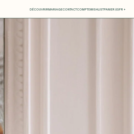
otre panier
DÉCOUVRIR
MARIAGE
CONTACT
COMPTE
WISHLIST
PANIER (
0
)
FR +
RE PANIER EST VIDE
Thérèse